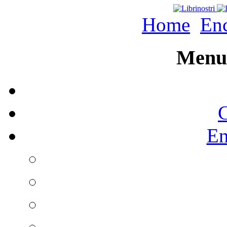
Home
Enc
Menu 
C
En