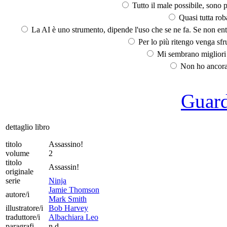
Tutto il male possibile, sono p
Quasi tutta rob
La AI è uno strumento, dipende l'uso che se ne fa. Se non ent
Per lo più ritengo venga sfru
Mi sembrano migliori d
Non ho ancora 
Guarda
dettaglio libro
titolo
Assassino!
volume
2
titolo
Assassin!
originale
serie
Ninja
Jamie Thomson
autore/i
Mark Smith
illustratore/i
Bob Harvey
traduttore/i
Albachiara Leo
paragrafi
n.d.