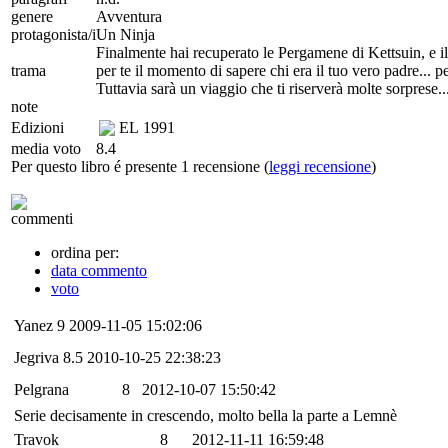
genere
Avventura
protagonista/i
Un Ninja
Finalmente hai recuperato le Pergamene di Kettsuin, e i
trama
per te il momento di sapere chi era il tuo vero padre... p
Tuttavia sarà un viaggio che ti riserverà molte sorprese..
note
Edizioni
EL
1991
media voto
8.4
Per questo libro é presente 1 recensione (
leggi recensione
)
commenti
ordina per:
data commento
voto
Yanez
9
2009-11-05 15:02:06
Jegriva
8.5
2010-10-25 22:38:23
Pelgrana
8
2012-10-07 15:50:42
Serie decisamente in crescendo, molto bella la parte a Lemnè
Travok
8
2012-11-11 16:59:48