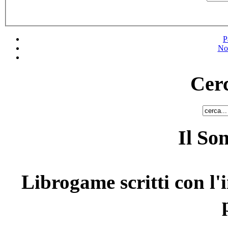
P
No
Cerc
Il So
Librogame scritti con l'i