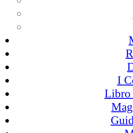
R
I C
Libro
Mage
Guid