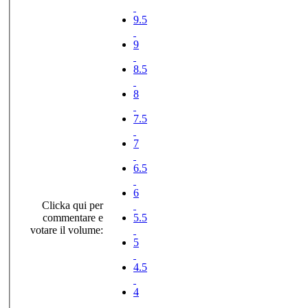
9.5
9
8.5
8
7.5
7
6.5
6
Clicka qui per
commentare e
5.5
votare il volume:
5
4.5
4