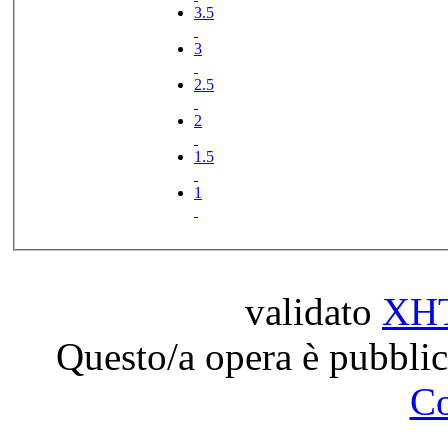
3.5
3
2.5
2
1.5
1
validato
XH
Questo/a opera è pubblic
C