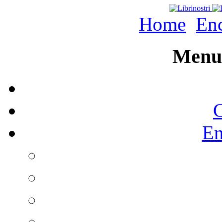
Home
Enc
Menu 
C
En