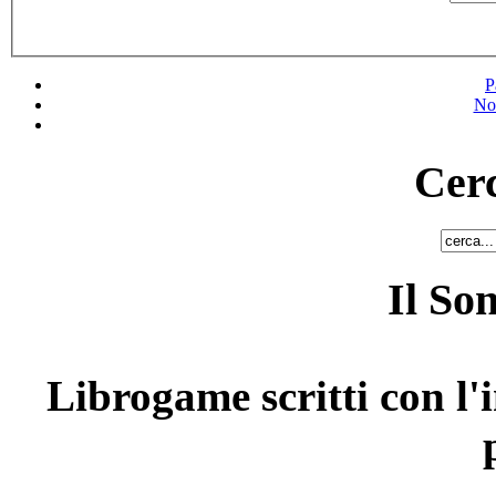
P
No
Cerc
Il So
Librogame scritti con l'i