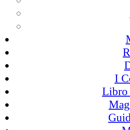
R
I C
Libro
Mage
Guid