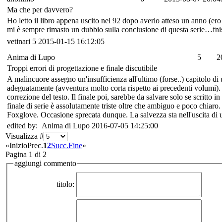
Ma che per davvero?
Ho letto il libro appena uscito nel 92 dopo averlo atteso un anno (ero
mi è sempre rimasto un dubbio sulla conclusione di questa serie…fnis
vetinari
5
2015-01-15 16:12:05
Anima di Lupo
5
2
Troppi errori di progettazione e finale discutibile
A malincuore assegno un'insufficienza all'ultimo (forse..) capitolo di
adeguatamente (avventura molto corta rispetto ai precedenti volumi). Di
correzione del testo. Il finale poi, sarebbe da salvare solo se scritt
finale di serie è assolutamente triste oltre che ambiguo e poco chiaro
Foxglove. Occasione sprecata dunque. La salvezza sta nell'uscita di u
edited by: Anima di Lupo 2016-07-05 14:25:00
Visualizza #
«
Inizio
Prec.
1
2
Succ.
Fine
»
Pagina 1 di 2
aggiungi commento
titolo: