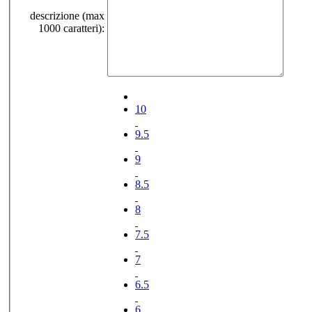
descrizione (max
1000 caratteri):
10
9.5
9
8.5
8
7.5
7
6.5
6