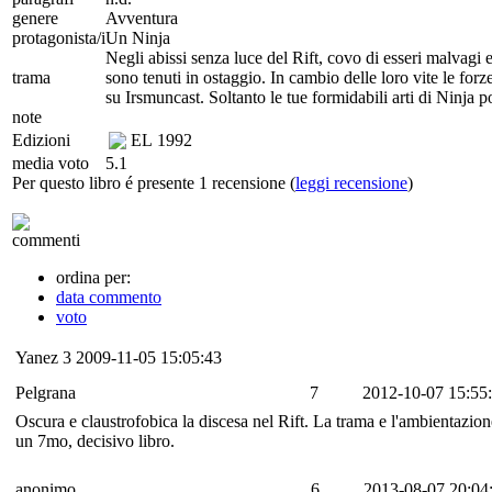
genere
Avventura
protagonista/i
Un Ninja
Negli abissi senza luce del Rift, covo di esseri malvagi 
trama
sono tenuti in ostaggio. In cambio delle loro vite le forz
su Irsmuncast. Soltanto le tue formidabili arti di Ninja po
note
Edizioni
EL
1992
media voto
5.1
Per questo libro é presente 1 recensione (
leggi recensione
)
commenti
ordina per:
data commento
voto
Yanez
3
2009-11-05 15:05:43
Pelgrana
7
2012-10-07 15:55
Oscura e claustrofobica la discesa nel Rift. La trama e l'ambientazion
un 7mo, decisivo libro.
anonimo
6
2013-08-07 20:04