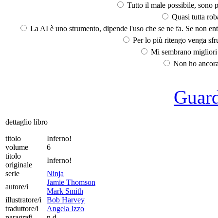
Tutto il male possibile, sono p
Quasi tutta rob
La AI è uno strumento, dipende l'uso che se ne fa. Se non ent
Per lo più ritengo venga sfru
Mi sembrano migliori d
Non ho ancora 
Guarda
dettaglio libro
titolo
Inferno!
volume
6
titolo
Inferno!
originale
serie
Ninja
Jamie Thomson
autore/i
Mark Smith
illustratore/i
Bob Harvey
traduttore/i
Angela Izzo
paragrafi
n.d.