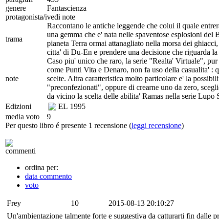
genere
Fantascienza
protagonista/i
vedi note
Raccontano le antiche leggende che colui il quale entrer
una gemma che e' nata nelle spaventose esplosioni del B
trama
pianeta Terra ormai attanagliato nella morsa dei ghiacci,
citta' di Du-En e prendere una decisione che riguarda la 
Caso piu' unico che raro, la serie "Realta' Virtuale", pu
come Punti Vita e Denaro, non fa uso della casualita' : q
note
scelte. Altra caratteristica molto particolare e' la possibil
"preconfezionati", oppure di crearne uno da zero, sceglie
da vicino la scelta delle abilita' Ramas nella serie Lupo S
Edizioni
EL
1995
media voto
9
Per questo libro é presente 1 recensione (
leggi recensione
)
commenti
ordina per:
data commento
voto
Frey
10
2015-08-13 20:10:27
Un'ambientazione talmente forte e suggestiva da catturarti fin dalle 