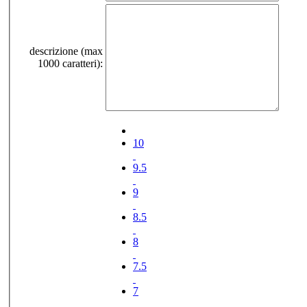
descrizione (max
1000 caratteri):
10
9.5
9
8.5
8
7.5
7