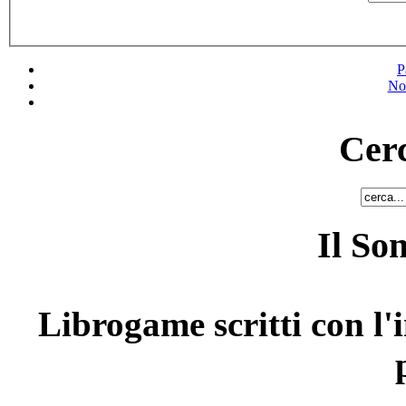
P
No
Cerc
Il So
Librogame scritti con l'i