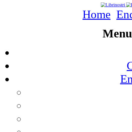
Home
Enc
Menu 
C
En