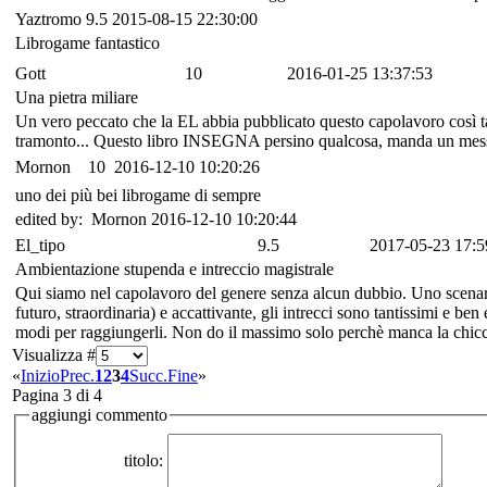
Yaztromo
9.5
2015-08-15 22:30:00
Librogame fantastico
Gott
10
2016-01-25 13:37:53
Una pietra miliare
Un vero peccato che la EL abbia pubblicato questo capolavoro così t
tramonto... Questo libro INSEGNA persino qualcosa, manda un messag
Mornon
10
2016-12-10 10:20:26
uno dei più bei librogame di sempre
edited by: Mornon 2016-12-10 10:20:44
El_tipo
9.5
2017-05-23 17:5
Ambientazione stupenda e intreccio magistrale
Qui siamo nel capolavoro del genere senza alcun dubbio. Uno scenario f
futuro, straordinaria) e accattivante, gli intrecci sono tantissimi e ben 
modi per raggiungerli. Non do il massimo solo perchè manca la chicc
Visualizza #
«
Inizio
Prec.
1
2
3
4
Succ.
Fine
»
Pagina 3 di 4
aggiungi commento
titolo: