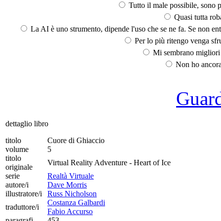
Tutto il male possibile, sono p
Quasi tutta rob
La AI è uno strumento, dipende l'uso che se ne fa. Se non ent
Per lo più ritengo venga sfru
Mi sembrano migliori d
Non ho ancora 
Guarda
dettaglio libro
titolo
Cuore di Ghiaccio
volume
5
titolo
Virtual Reality Adventure - Heart of Ice
originale
serie
Realtà Virtuale
autore/i
Dave Morris
illustratore/i
Russ Nicholson
Costanza Galbardi
traduttore/i
Fabio Accurso
paragrafi
453