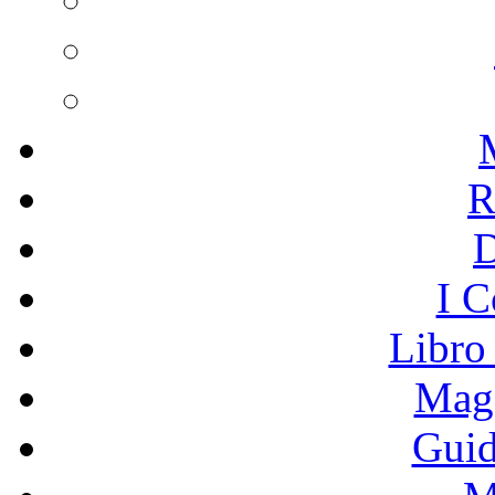
R
I C
Libro
Mage
Guid