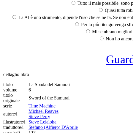
Tutto il male possibile, sono p
Quasi tutta rob
La AI è uno strumento, dipende l'uso che se ne fa. Se non ent
Per lo più ritengo venga sfru
Mi sembrano migliori d
Non ho ancora 
Guarda
dettaglio libro
titolo
La Spada del Samurai
volume
6
titolo
Sword of the Samurai
originale
serie
Time Machine
Michael Reaves
autore/i
Steve Perry
illustratore/i
Steve Leialoha
traduttore/i
Stefano (Alfiero) D'Aprile
paragrafi
127