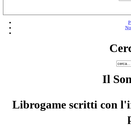
P
No
Cerc
Il So
Librogame scritti con l'i