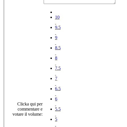
10
9.5
9
8.5
8
7.5
7
6.5
6
Clicka qui per
commentare e
5.5
votare il volume:
5