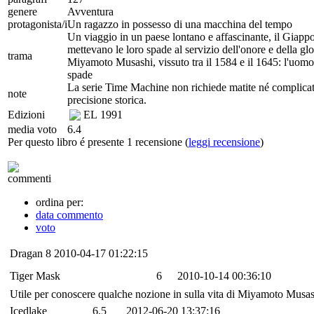
genere
Avventura
protagonista/i
Un ragazzo in possesso di una macchina del tempo
Un viaggio in un paese lontano e affascinante, il Giappo
mettevano le loro spade al servizio dell'onore e della glo
trama
Miyamoto Musashi, vissuto tra il 1584 e il 1645: l'uomo
spade
La serie Time Machine non richiede matite né complicati 
note
precisione storica.
Edizioni
EL
1991
media voto
6.4
Per questo libro é presente 1 recensione (
leggi recensione
)
commenti
ordina per:
data commento
voto
Dragan
8
2010-04-17 01:22:15
Tiger Mask
6
2010-10-14 00:36:10
Utile per conoscere qualche nozione in sulla vita di Miyamoto Musash
Icedlake
6.5
2012-06-20 13:37:16