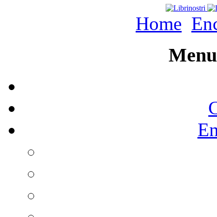
Home
Enc
Menu 
C
En