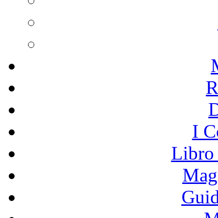
R
I C
Libro
Mage
Guid