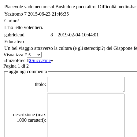
Piacevole vademecum sul Bushido e poco altro. Difficoltà medio-bas
Yaztromo
7
2015-06-23 21:46:35
Carino!
L'ho letto volentieri.
gabrieleud
8
2019-02-04 10:44:01
Educativo
Un bel viaggio attraverso la cultura (e gli stereotipi?) del Giappone f
Visualizza #
«
Inizio
Prec.
1
2
Succ.
Fine
»
Pagina 1 di 2
aggiungi commento
titolo:
descrizione (max
1000 caratteri):