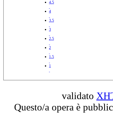
4.5
4
3.5
3
2.5
2
1.5
1
validato
XH
Questo/a opera è pubblic