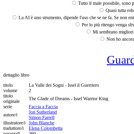
Tutto il male possibile, sono p
Quasi tutta rob
La AI è uno strumento, dipende l'uso che se ne fa. Se non ent
Per lo più ritengo venga sfru
Mi sembrano migliori d
Non ho ancora 
Guarda
dettaglio libro
titolo
La Valle dei Sogni - Issel il Guerriero
volume
2
titolo
The Glade of Dreams - Issel Warrior King
originale
serie
Faccia a Faccia
Jon Sutherland
autore/i
Simon Farrell
illustratore/i
John Blanche
traduttore/i
Elena Colombetta
paragrafi
360