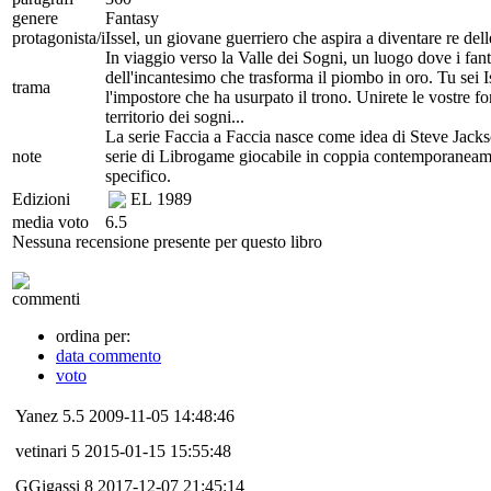
genere
Fantasy
protagonista/i
Issel, un giovane guerriero che aspira a diventare re dell
In viaggio verso la Valle dei Sogni, un luogo dove i fan
dell'incantesimo che trasforma il piombo in oro. Tu sei Is
trama
l'impostore che ha usurpato il trono. Unirete le vostre f
territorio dei sogni...
La serie Faccia a Faccia nasce come idea di Steve Jacks
note
serie di Librogame giocabile in coppia contemporanea
specifico.
Edizioni
EL
1989
media voto
6.5
Nessuna recensione presente per questo libro
commenti
ordina per:
data commento
voto
Yanez
5.5
2009-11-05 14:48:46
vetinari
5
2015-01-15 15:55:48
GGigassi
8
2017-12-07 21:45:14