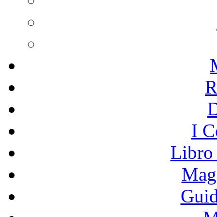
R
I C
Libro
Mage
Guid