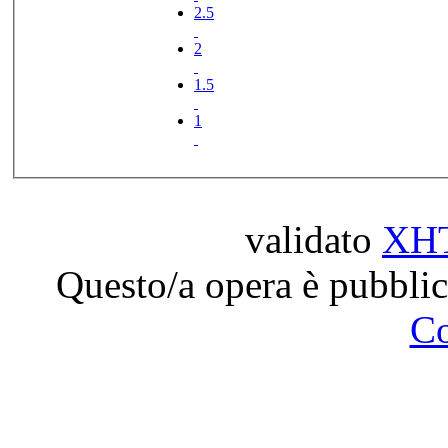
2.5
2
1.5
1
validato
XH
Questo/a opera è pubblic
C