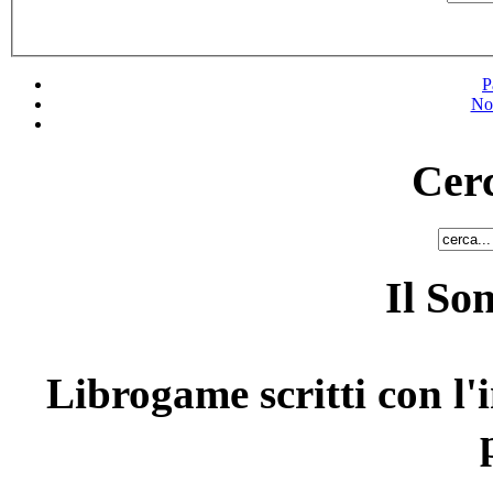
P
No
Cerc
Il So
Librogame scritti con l'i