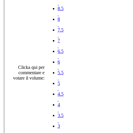
8.5
8
7.5
7
6.5
6
Clicka qui per
commentare e
5.5
votare il volume:
5
4.5
4
3.5
3