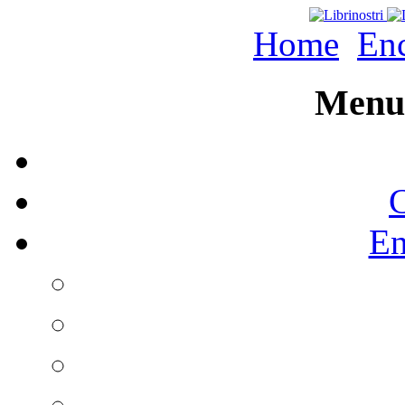
Home
Enc
Menu 
C
En