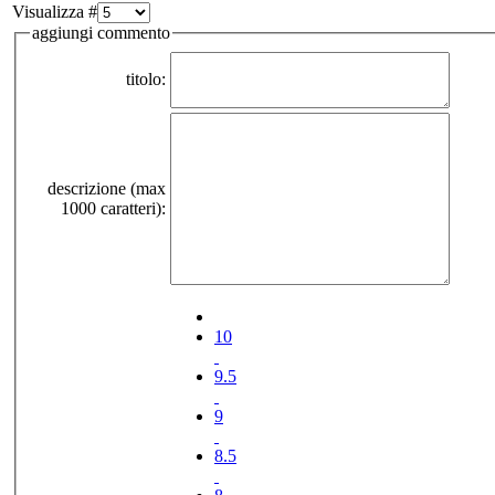
Visualizza #
aggiungi commento
titolo:
descrizione (max
1000 caratteri):
10
9.5
9
8.5