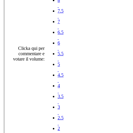
8
7.5
7
6.5
6
Clicka qui per
commentare e
5.5
votare il volume:
5
4.5
4
3.5
3
2.5
2