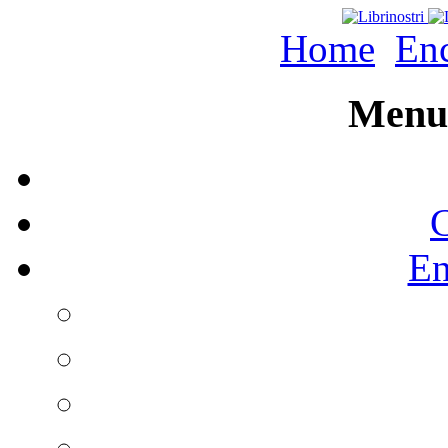
Home
Enc
Menu 
C
En