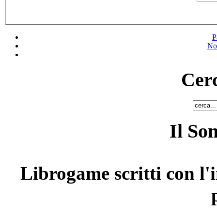
P
No
Cerc
Il So
Librogame scritti con l'i