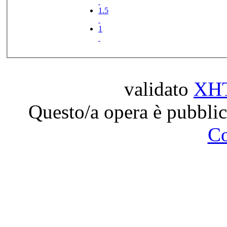
1.5
1
validato
XH
Questo/a opera è pubblic
C