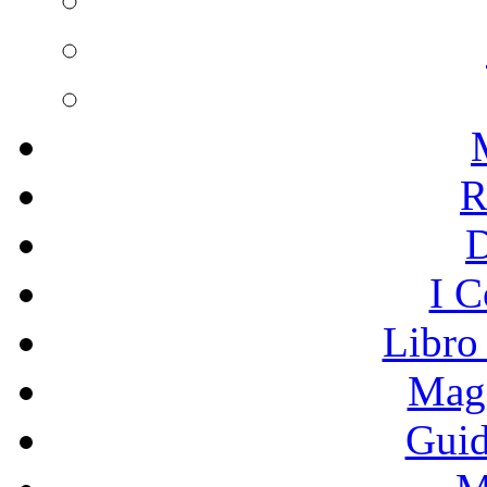
R
I C
Libro
Mage
Guid