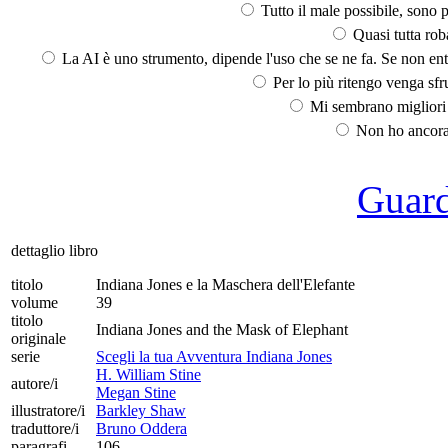
Tutto il male possibile, sono p
Quasi tutta rob
La AI è uno strumento, dipende l'uso che se ne fa. Se non ent
Per lo più ritengo venga sfru
Mi sembrano migliori d
Non ho ancora 
Guarda
dettaglio libro
titolo
Indiana Jones e la Maschera dell'Elefante
volume
39
titolo
Indiana Jones and the Mask of Elephant
originale
serie
Scegli la tua Avventura Indiana Jones
H. William Stine
autore/i
Megan Stine
illustratore/i
Barkley Shaw
traduttore/i
Bruno Oddera
paragrafi
106