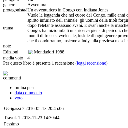
genere
Avventura
protagonista/i
Un avventuriero in Congo con Indiana Jones
Vuole la leggenda che nel cuore del Congo, mille anni or
spirito infuriato dell'animale, gli uomini della tribù f
dopo l'elefante assassino svanì. E svanì anche la masche
trama
Congo; ha inizio infatti una ricerca piena di pericoli, ch
muniti di frecce avvelenate, insidie di ogni genere prov
che ti condurranno, insieme a Indy, alla preziosa masche
note
Edizioni
Mondadori
1988
media voto
4
Per questo libro é presente 1 recensione (
leggi recensione
)
commenti
ordina per:
data commento
voto
GGigassi
7
2016-05-13 20:45:06
Travok
1
2018-11-23 14:30:44
Pessimo