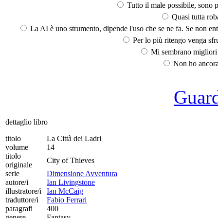
Tutto il male possibile, sono p
Quasi tutta rob
La AI è uno strumento, dipende l'uso che se ne fa. Se non ent
Per lo più ritengo venga sfru
Mi sembrano migliori d
Non ho ancora 
Guarda
dettaglio libro
titolo
La Città dei Ladri
volume
14
titolo
City of Thieves
originale
serie
Dimensione Avventura
autore/i
Ian Livingstone
illustratore/i
Ian McCaig
traduttore/i
Fabio Ferrari
paragrafi
400
genere
Fantasy