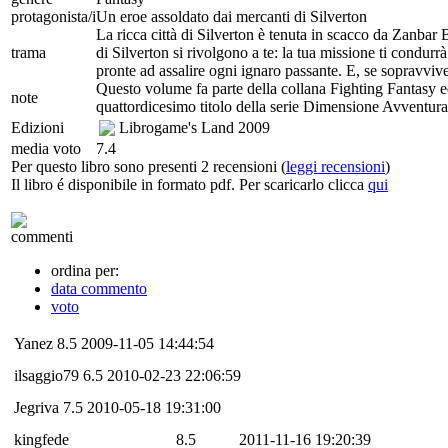
protagonista/i
Un eroe assoldato dai mercanti di Silverton
La ricca città di Silverton è tenuta in scacco da Zanbar 
trama
di Silverton si rivolgono a te: la tua missione ti condurr
pronte ad assalire ogni ignaro passante. E, se sopravviv
Questo volume fa parte della collana Fighting Fantasy ed è
note
quattordicesimo titolo della serie Dimensione Avventura
Edizioni
Librogame's Land
2009
media voto
7.4
Per questo libro sono presenti 2 recensioni (
leggi recensioni
)
Il libro é disponibile in formato pdf. Per scaricarlo clicca
qui
commenti
ordina per:
data commento
voto
Yanez
8.5
2009-11-05 14:44:54
ilsaggio79
6.5
2010-02-23 22:06:59
Jegriva
7.5
2010-05-18 19:31:00
kingfede
8.5
2011-11-16 19:20:39