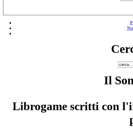
P
No
Cerc
Il So
Librogame scritti con l'i