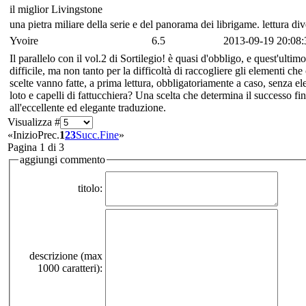
il miglior Livingstone
una pietra miliare della serie e del panorama dei librigame. lettura dive
Yvoire
6.5
2013-09-19 20:08:
Il parallelo con il vol.2 di Sortilegio! è quasi d'obbligo, e quest'ul
difficile, ma non tanto per la difficoltà di raccogliere gli elementi c
scelte vanno fatte, a prima lettura, obbligatoriamente a caso, senza ele
loto e capelli di fattucchiera? Una scelta che determina il successo fi
all'eccellente ed elegante traduzione.
Visualizza #
«
Inizio
Prec.
1
2
3
Succ.
Fine
»
Pagina 1 di 3
aggiungi commento
titolo:
descrizione (max
1000 caratteri):