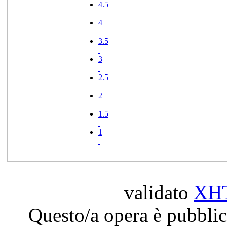
4.5
4
3.5
3
2.5
2
1.5
1
validato
XH
Questo/a opera è pubblic