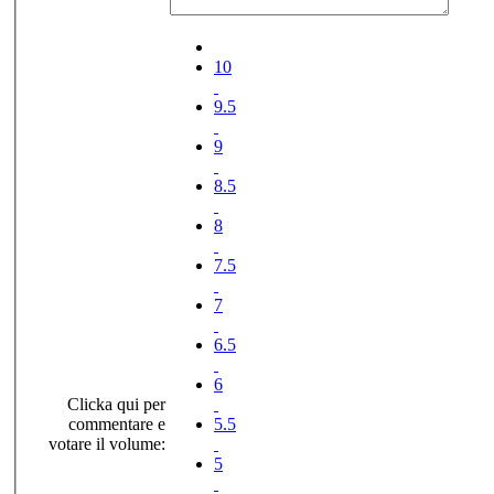
10
9.5
9
8.5
8
7.5
7
6.5
6
Clicka qui per
commentare e
5.5
votare il volume:
5