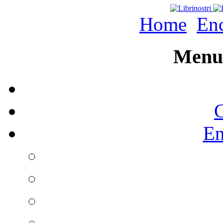
Home
Enc
Menu 
C
En