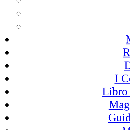
R
I C
Libro
Mage
Guid