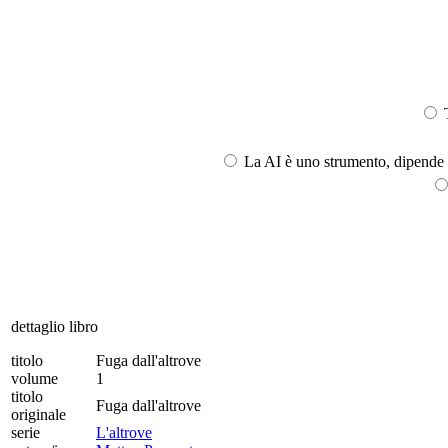
T
La AI è uno strumento, dipende l
dettaglio libro
titolo
Fuga dall'altrove
volume
1
titolo
Fuga dall'altrove
originale
serie
L'altrove