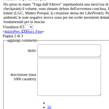
Ho preso in mano "Fuga dall'Altrove" aspettandomi una mezz'ora di l
checkpoint) il volume, sono rimasto deluso dell'avventura conclusa. I
lodare (LGC, Matteo Poropat, la creazione stessa dei LibriNostri). Per
ambienti; le note negative invece sono per me scelte inesistenti detta
fondamentali per la riuscita
Visualizza #
«
Inizio
Prec.
1
2
3
Succ.
Fine
»
Pagina 2 di 3
aggiungi commento
titolo:
descrizione (max
1000 caratteri):
10