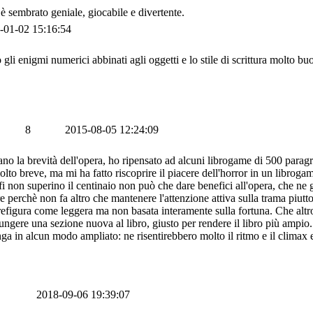
è sembrato geniale, giocabile e divertente.
-01-02 15:16:54
li enigmi numerici abbinati agli oggetti e lo stile di scrittura molto bu
8
2015-08-05 12:24:09
eano la brevità dell'opera, ho ripensato ad alcuni librogame di 500 para
 molto breve, ma mi ha fatto riscoprire il piacere dell'horror in un libr
afi non superino il centinaio non può che dare benefici all'opera, che ne
re perchè non fa altro che mantenere l'attenzione attiva sulla trama piutto
prefigura come leggera ma non basata interamente sulla fortuna. Che alt
ungere una sezione nuova al libro, giusto per rendere il libro più ampio
 in alcun modo ampliato: ne risentirebbero molto il ritmo e il climax e
2018-09-06 19:39:07