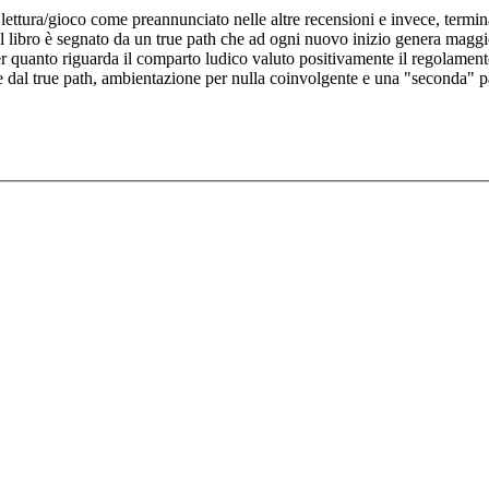
ettura/gioco come preannunciato nelle altre recensioni e invece, termi
l libro è segnato da un true path che ad ogni nuovo inizio genera maggi
 quanto riguarda il comparto ludico valuto positivamente il regolamento 
te dal true path, ambientazione per nulla coinvolgente e una "seconda" pa