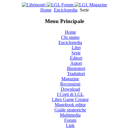
Home
Enciclopedia
Serie
Menu Principale
Home
Chi siamo
Enciclopedia
Libri
Serie
Editori
Autori
Illustratori
Traduttori
Magazine
Recensioni
Download
I Corti di LGL
Libro Game Creator
Magebook editor
Guide strategiche
Multimedia
Forum
Link