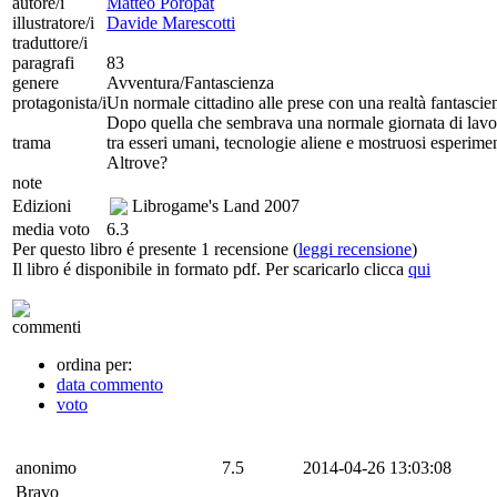
autore/i
Matteo Poropat
illustratore/i
Davide Marescotti
traduttore/i
paragrafi
83
genere
Avventura/Fantascienza
protagonista/i
Un normale cittadino alle prese con una realtà fantascient
Dopo quella che sembrava una normale giornata di lavoro 
trama
tra esseri umani, tecnologie aliene e mostruosi esperiment
Altrove?
note
Edizioni
Librogame's Land
2007
media voto
6.3
Per questo libro é presente 1 recensione (
leggi recensione
)
Il libro é disponibile in formato pdf. Per scaricarlo clicca
qui
commenti
ordina per:
data commento
voto
anonimo
7.5
2014-04-26 13:03:08
Bravo