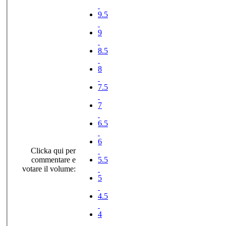
9.5
9
8.5
8
7.5
7
6.5
6
Clicka qui per
commentare e
5.5
votare il volume:
5
4.5
4