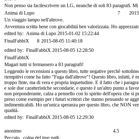
Non penso sia facilescrivere un LG, neanche di soli 83 paragrafi. Mi 
Anima di Lupo
7
2015
Un viaggio lampo nell'altrove.
Avventura scritta bene con giocabilitá ben valorizzata. Ho apprezzato g
edited by: Anima di Lupo 2015-01-02 15:22:44
FinalFabbiX
8
2015-08-05 11:40:18
edited by: FinalFabbiX 2015-08-05 12:28:50
FinalFabbiX
Magari tutti si fermassero a 83 paragrafi!
Leggendo le recensioni a questo libro, tutte negative perchè sottolin
riempitivi come ha fatto "Fuga dall'altrove"! Questo libro, infatti, è
troppo finte, ma di vera e propria inquetudine. E il fatto che i paragr
e sole due caratteristiche secondarie, e questo è un'altro punto a favo
non preponderante, calza a pennello con lo spirito dell'opera che si 
preso come esempio per i futuri scrittori che stanno pensando se aggi
indimenticabili. Ho un'unica speranza per questo libro, che NON venga
qualità.
edited by: FinalFabbiX 2015-08-05 12:29:30
anonimo
4.5
Peccato.. colpa del true path