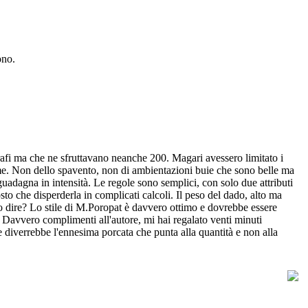
ono.
grafi ma che ne sfruttavano neanche 200. Magari avessero limitato i
ogame. Non dello spavento, non di ambientazioni buie che sono belle ma
 guadagna in intensità. Le regole sono semplici, con solo due attributi
sto che disperderla in complicati calcoli. Il peso del dado, alto ma
ro dire? Lo stile di M.Poropat è davvero ottimo e dovrebbe essere
. Davvero complimenti all'autore, mi hai regalato venti minuti
 diverrebbe l'ennesima porcata che punta alla quantità e non alla