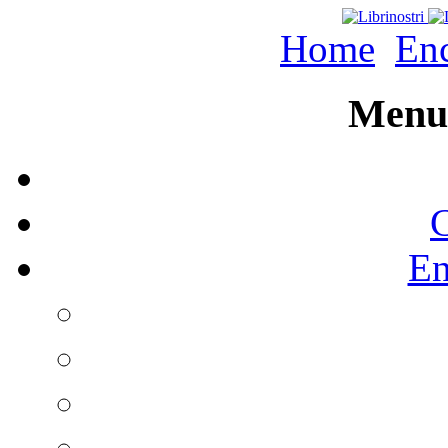
Home
Enc
Menu 
C
En