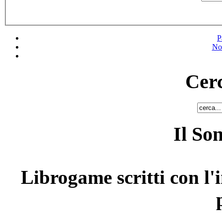
P
No
Cerc
Il So
Librogame scritti con l'i