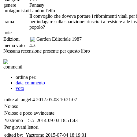
genere
Fantasy
protagonista/i
Landon l'elfo
Il convoglio che doveva portare i rifornimenti vitali per 
trama
per indagare sulla sparizione: riuscirai a resistere alle in
popolo?
note
Edizioni
Garden Editoriale
1987
media voto
4.3
Nessuna recensione presente per questo libro
commenti
ordina per:
data commento
voto
mike all angel
4
2012-05-08 10:21:07
Noioso
Noioso e poco avvincente
Yaztromo
5.5
2014-09-03 18:51:43
Per giovani lettori
edited by: Yaztromo 2015-07-04 18:19:01