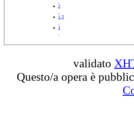
2
1.5
1
validato
XH
Questo/a opera è pubblic
C