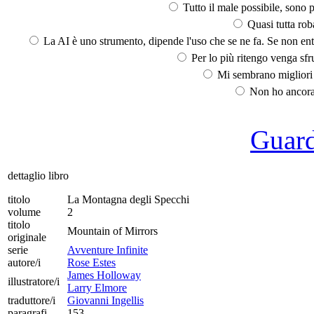
Tutto il male possibile, sono p
Quasi tutta rob
La AI è uno strumento, dipende l'uso che se ne fa. Se non ent
Per lo più ritengo venga sfru
Mi sembrano migliori d
Non ho ancora 
Guarda
dettaglio libro
titolo
La Montagna degli Specchi
volume
2
titolo
Mountain of Mirrors
originale
serie
Avventure Infinite
autore/i
Rose Estes
James Holloway
illustratore/i
Larry Elmore
traduttore/i
Giovanni Ingellis
paragrafi
153