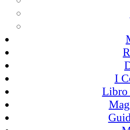
R
I C
Libro
Mage
Guid