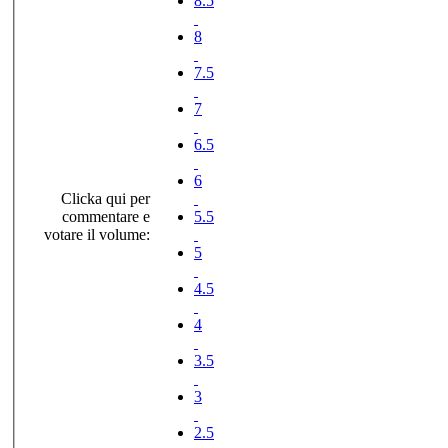
8.5
8
7.5
7
6.5
6
Clicka qui per
commentare e
5.5
votare il volume:
5
4.5
4
3.5
3
2.5