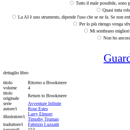
Tutto il male possibile, sono p
Quasi tutta rob
La AI è uno strumento, dipende l'uso che se ne fa. Se non ent
Per lo più ritengo venga sfru
Mi sembrano migliori d
Non ho ancora 
Guarda
dettaglio libro
titolo
Ritorno a Brookmere
volume
4
titolo
Return to Brookmere
originale
serie
Avventure Infinite
autore/i
Rose Estes
Larry Elmore
illustratore/i
Timothy Truman
traduttore/i
Fabrizio Luzzatti
paragrafi
153