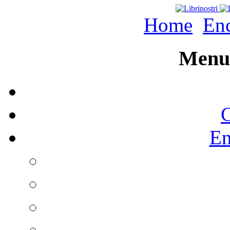
Home
Enc
Menu 
C
En