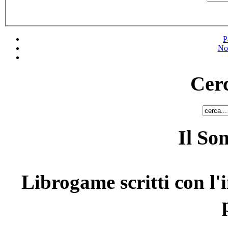
P
No
Cerc
Il So
Librogame scritti con l'i