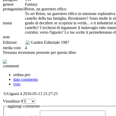
genere
Fantasy
protagonista/i
Brion, un guerriero elfico
Tu sei Brion, un guerriero elfico in missione esplorativa 
castello della tua famiglia, Brookmere? Sono molte le str
trama
grado di decidere se scoprirai la verità... o ti imbatterai
castello? Cercherai di ingannare il malavagio ratto man
corridoi, verso l'ignoto? Le tue scelte ti permetteranno d
note
Edizioni
Garden Editoriale
1987
media voto
4
Nessuna recensione presente per questo libro
commenti
ordina per:
data commento
voto
GGigassi
4
2016-05-13 21:27:25
Visualizza #
aggiungi commento