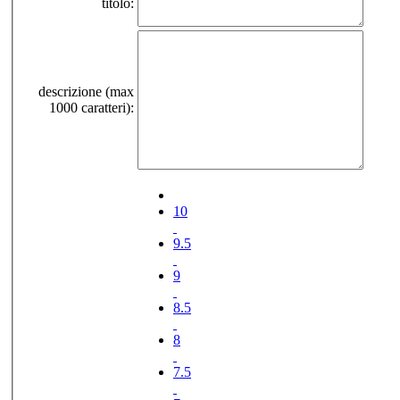
titolo:
descrizione (max
1000 caratteri):
10
9.5
9
8.5
8
7.5