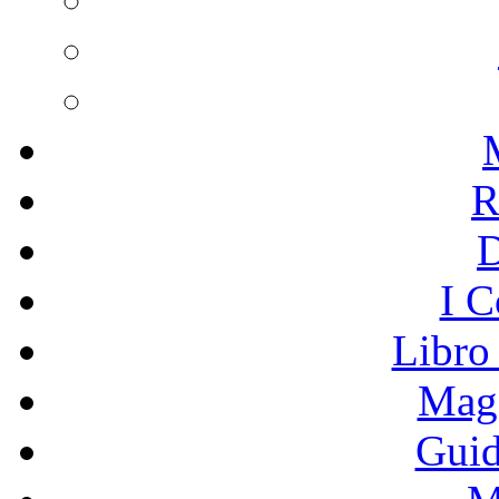
R
I C
Libro
Mage
Guid