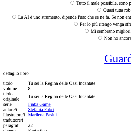
Tutto il male possibile, sono p
Quasi tutta rob
La AI è uno strumento, dipende l'uso che se ne fa. Se non ent
Per lo più ritengo venga sfru
Mi sembrano migliori d
Non ho ancora 
Guarda
dettaglio libro
titolo
Tu sei la Regina delle Oasi Incantate
volume
8
titolo
Tu sei la Regina delle Oasi Incantate
originale
serie
Fiaba Game
autore/i
Stefania Fabri
illustratore/i
Marilena Pasini
traduttore/i
paragrafi
22
genere
Fantastico