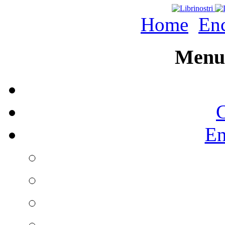
Home
Enc
Menu 
C
En