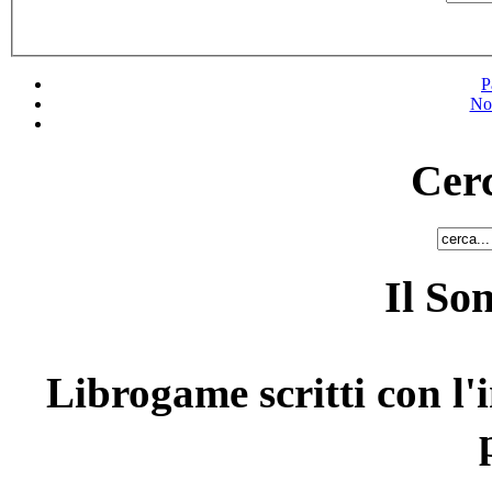
P
No
Cerc
Il So
Librogame scritti con l'i