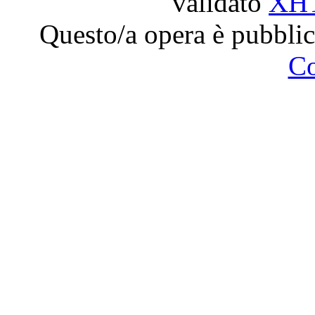
validato
XH
Questo/a opera è pubblic
C