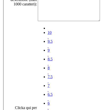
1000 caratteri):
10
9.5
9
8.5
8
7.5
7
6.5
6
Clicka qui per