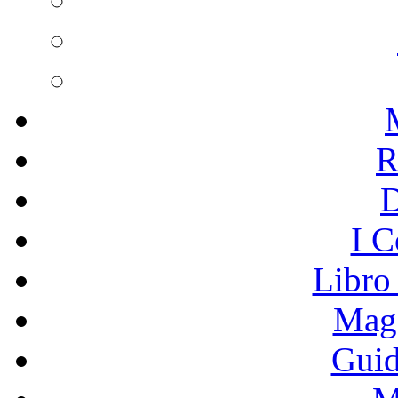
R
I C
Libro
Mage
Guid