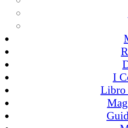
R
I C
Libro
Mage
Guid