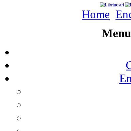
Home
Enc
Menu 
C
En