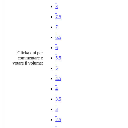
8
7.5
7
6.5
6
Clicka qui per
commentare e
5.5
votare il volume:
5
4.5
4
3.5
3
2.5