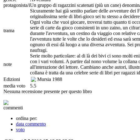
protagonista/i
Un gruppo di ragazzini scatenati (più un cane) denominat
Sicuramente hai già sentito parlare delle avventure dei Fa
originalissima serie di libri-gioco sei tu stesso a decide
Ogni volta che vuoi giocare, troverai tutto quanto ti occor
serie di carte da gioco consistenti in uno zaino, un cifra
trama
durante l'avventura, un cestino da viaggio con relative c
l'avventura tutte le volte che lo desideri ed essa sarà se
ognuno di essi dà luogo a una diversa avventura. Sei pron
naufragi.
Serie molto particolare: al di là dei bivi ci sono molti 
con i vari volumi. A partire dal nono volume la collana
note
all'interazione del lettore. Cambiano anche autori, illus
collana è tratta da una celebre serie di libri per ragazzi i
Edizioni
Mursia
1988
media voto
5.5
Nessuna recensione presente per questo libro
commenti
ordina per:
data commento
voto