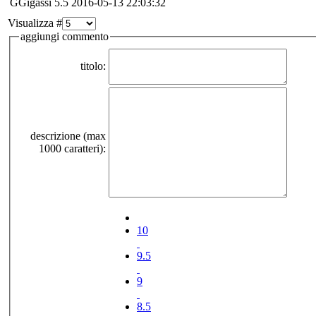
GGigassi
5.5
2016-05-13 22:03:32
Visualizza #
aggiungi commento
titolo:
descrizione (max
1000 caratteri):
10
9.5
9
8.5