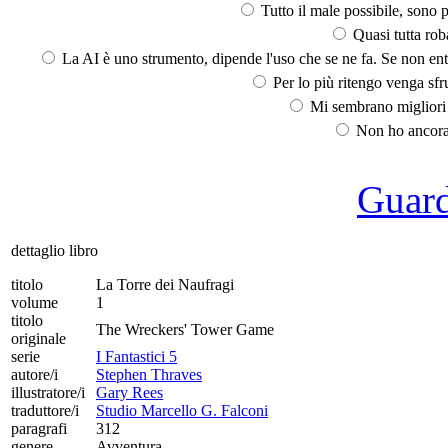
Tutto il male possibile, sono p
Quasi tutta rob
La AI è uno strumento, dipende l'uso che se ne fa. Se non ent
Per lo più ritengo venga sfru
Mi sembrano migliori d
Non ho ancora 
Guarda
dettaglio libro
titolo
La Torre dei Naufragi
volume
1
titolo
The Wreckers' Tower Game
originale
serie
I Fantastici 5
autore/i
Stephen Thraves
illustratore/i
Gary Rees
traduttore/i
Studio Marcello G. Falconi
paragrafi
312
genere
Avventura