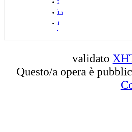
2
1.5
1
validato
XH
Questo/a opera è pubblic
C