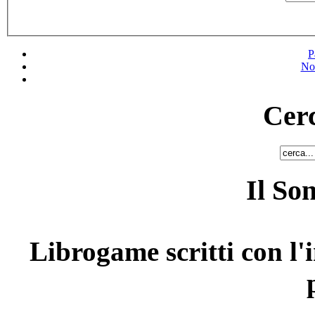
P
No
Cerc
Il So
Librogame scritti con l'i