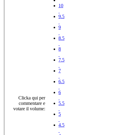
10
9.5
9
8.5
8
7.5
7
6.5
6
Clicka qui per
commentare e
5.5
votare il volume:
5
4.5