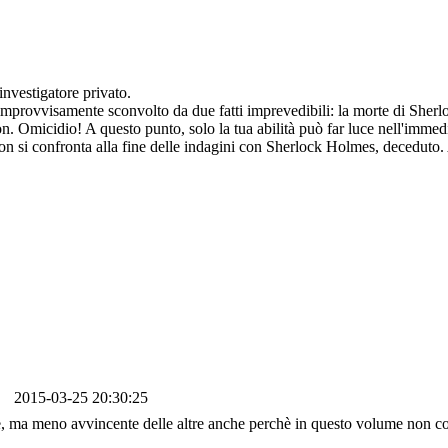
investigatore privato.
è improvvisamente sconvolto da due fatti imprevedibili: la morte di She
n. Omicidio! A questo punto, solo la tua abilità può far luce nell'immedi
re non si confronta alla fine delle indagini con Sherlock Holmes, deceduto.
2015-03-25 20:30:25
nte, ma meno avvincente delle altre anche perchè in questo volume non 