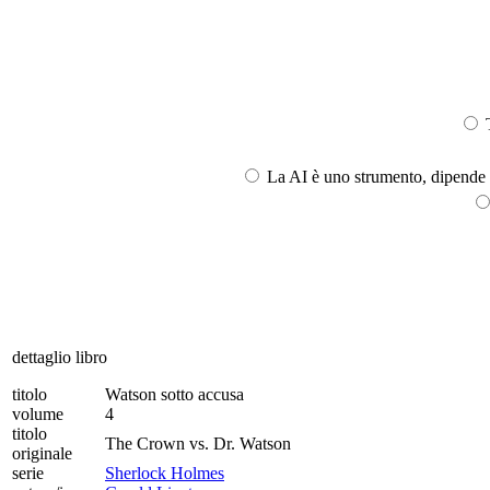
T
La AI è uno strumento, dipende l
dettaglio libro
titolo
Watson sotto accusa
volume
4
titolo
The Crown vs. Dr. Watson
originale
serie
Sherlock Holmes