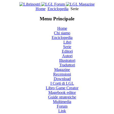
Home
Enciclopedia
Serie
Menu Principale
Home
Chi siamo
Enciclopedia
Libri
Serie
Editori
Autori
Illustratori
Traduttori
Magazine
Recensioni
Download
I Corti di LGL
Libro Game Creator
Magebook editor
Guide strategiche
Multimedia
Forum
Link