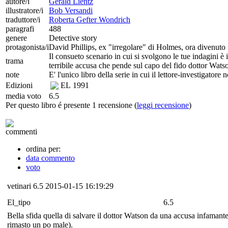
autore/i
Gerald Lientz
illustratore/i
Bob Versandi
traduttore/i
Roberta Gefter Wondrich
paragrafi
488
genere
Detective story
protagonista/i
David Phillips, ex "irregolare" di Holmes, ora divenuto 
Il consueto scenario in cui si svolgono le tue indagini 
trama
terribile accusa che pende sul capo del fido dottor Watso
note
E' l'unico libro della serie in cui il lettore-investigato
Edizioni
EL
1991
media voto
6.5
Per questo libro é presente 1 recensione (
leggi recensione
)
commenti
ordina per:
data commento
voto
vetinari
6.5
2015-01-15 16:19:29
El_tipo
6.5
Bella sfida quella di salvare il dottor Watson da una accusa infama
rimasto un po male).