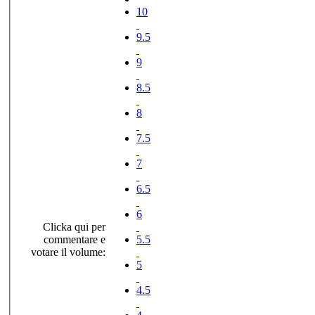
10
9.5
9
8.5
8
7.5
7
6.5
6
Clicka qui per
commentare e
5.5
votare il volume:
5
4.5