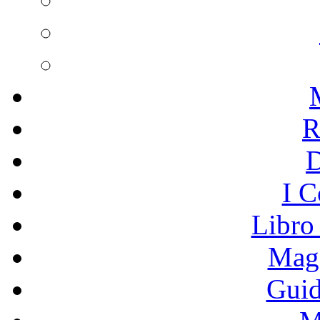
R
I C
Libro
Mage
Guid