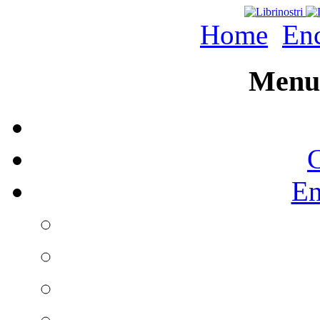
Home
Enc
Menu 
C
En