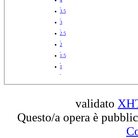
4
3.5
3
2.5
2
1.5
1
validato
XH
Questo/a opera è pubblic
C