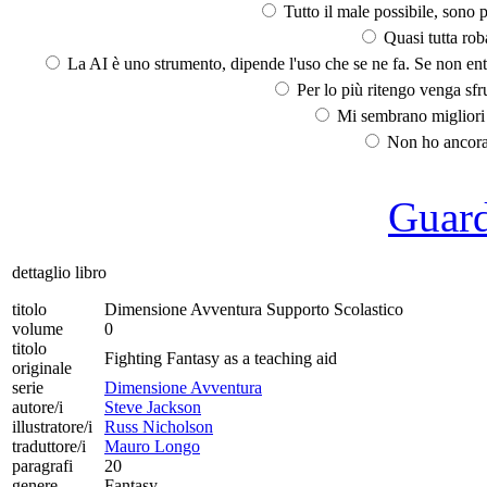
Tutto il male possibile, sono p
Quasi tutta rob
La AI è uno strumento, dipende l'uso che se ne fa. Se non ent
Per lo più ritengo venga sfru
Mi sembrano migliori d
Non ho ancora 
Guarda
dettaglio libro
titolo
Dimensione Avventura Supporto Scolastico
volume
0
titolo
Fighting Fantasy as a teaching aid
originale
serie
Dimensione Avventura
autore/i
Steve Jackson
illustratore/i
Russ Nicholson
traduttore/i
Mauro Longo
paragrafi
20
genere
Fantasy