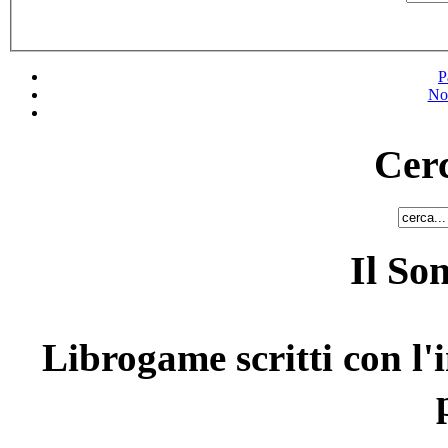
P
No
Cerc
Il So
Librogame scritti con l'i