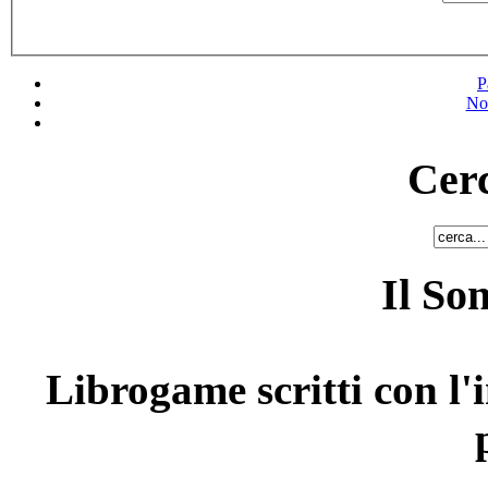
P
No
Cerc
Il So
Librogame scritti con l'i