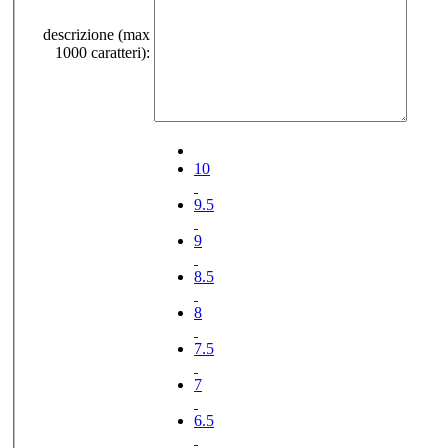
descrizione (max
1000 caratteri):
10
9.5
9
8.5
8
7.5
7
6.5