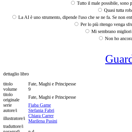
Tutto il male possibile, sono p
Quasi tutta rob
La AI è uno strumento, dipende l'uso che se ne fa. Se non ent
Per lo più ritengo venga sfru
Mi sembrano migliori d
Non ho ancora 
Guarda
dettaglio libro
titolo
Fate, Maghi e Principesse
volume
9
titolo
Fate, Maghi e Principesse
originale
serie
Fiaba Game
autore/i
Stefania Fabri
Chiara Carrer
illustratore/i
Marilena Pasini
traduttore/i
paragrafi
n.d.