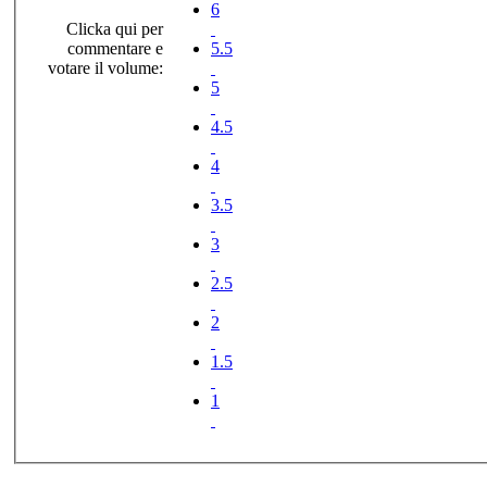
6
Clicka qui per
commentare e
5.5
votare il volume:
5
4.5
4
3.5
3
2.5
2
1.5
1