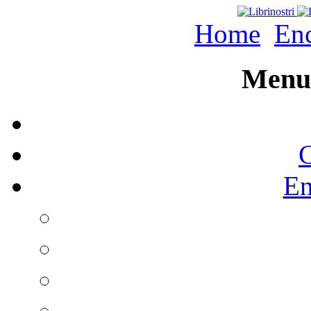
Home
Enc
Menu 
C
En