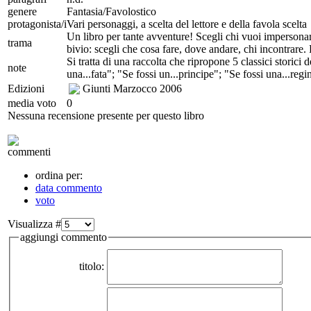
genere
Fantasia/Favolostico
protagonista/i
Vari personaggi, a scelta del lettore e della favola scelta
Un libro per tante avventure! Scegli chi vuoi impersonar
trama
bivio: scegli che cosa fare, dove andare, chi incontrare. 
Si tratta di una raccolta che ripropone 5 classici storici
note
una...fata"; "Se fossi un...principe"; "Se fossi una...reg
Edizioni
Giunti Marzocco
2006
media voto
0
Nessuna recensione presente per questo libro
commenti
ordina per:
data commento
voto
Visualizza #
aggiungi commento
titolo: