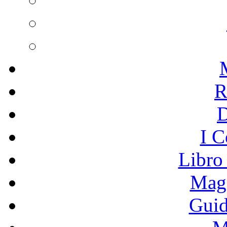
R
I C
Libro
Mage
Guid