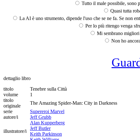
Tutto il male possibile, sono p
Quasi tutta rob
La AI è uno strumento, dipende l'uso che se ne fa. Se non ent
Per lo più ritengo venga sfru
Mi sembrano migliori d
Non ho ancora 
Guarda
dettaglio libro
titolo
Tenebre sulla Città
volume
1
titolo
The Amazing Spider-Man: City in Darkness
originale
serie
Supereroi Marvel
autore/i
Jeff Grubb
Alan Kupperberg
Jeff Butler
illustratore/i
Keith Parkinson
Keith Williams