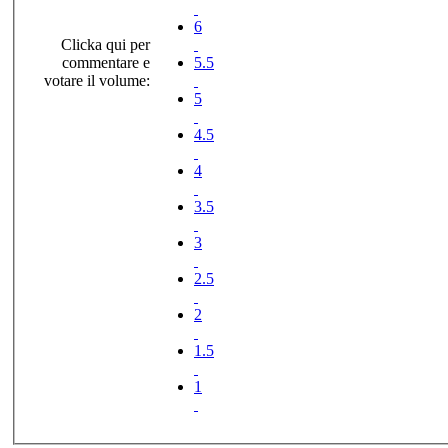
6
Clicka qui per
commentare e
5.5
votare il volume:
5
4.5
4
3.5
3
2.5
2
1.5
1