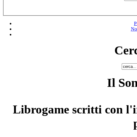
P
No
Cerc
Il So
Librogame scritti con l'i