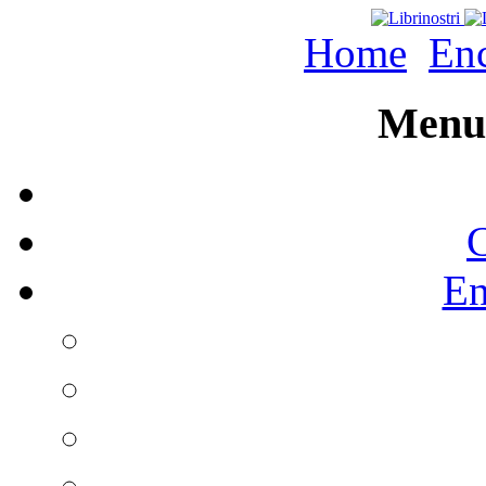
Home
Enc
Menu 
C
En