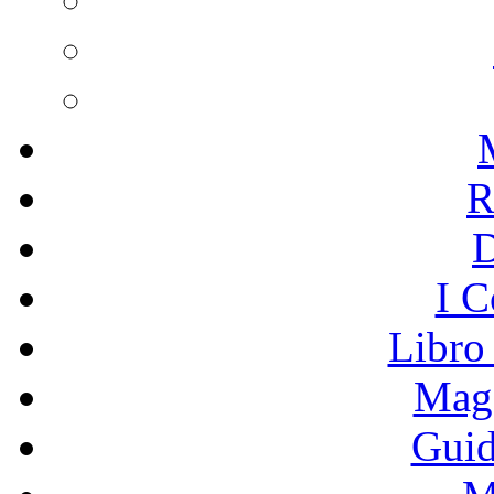
R
I C
Libro
Mage
Guid