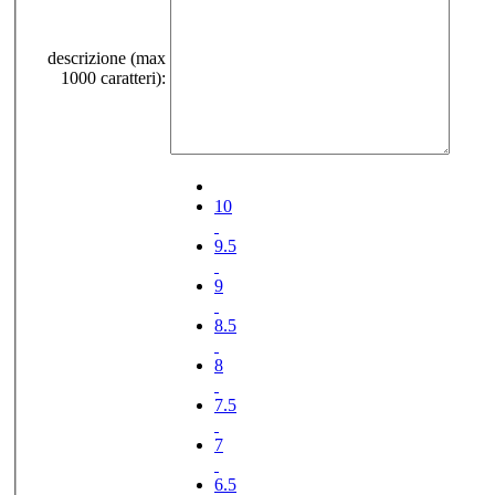
descrizione (max
1000 caratteri):
10
9.5
9
8.5
8
7.5
7
6.5