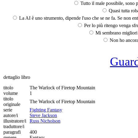
Tutto il male possibile, sono p
Quasi tutta rob
La AI è uno strumento, dipende l'uso che se ne fa. Se non ent
Per lo più ritengo venga sfru
Mi sembrano migliori d
Non ho ancora 
Guarda
dettaglio libro
titolo
The Warlock of Firetop Mountain
volume
1
titolo
The Warlock of Firetop Mountain
originale
serie
Fighting Fantasy
autore/i
Steve Jackson
illustratore/i
Russ Nicholson
traduttore/i
paragrafi
400
genere
Fantasy