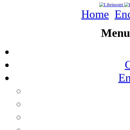
Home
Enc
Menu 
C
En