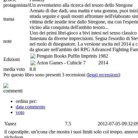
protagonista/i
Un avventuriero alla ricerca del tesoro dello Stregone
Armato di due dadi, una matita e una gomma, puoi inizia
strada seguire e quali mostri affrontare nell'elaborato 
trama
vittima delle insidie tese dallo Stregone, ma con l'esper
vicino alla conquista dell'ambito tesoro...
Uno dei primi libri-gioco a bivi intesi nel senso classico
funestata da diverse imprecisioni. Segna l'esordio di St
note
nel ruolo di disegnatore. La versione uscita nel 2014 a
da giocare nell'ambito del RPG Advanced Fighting Fant
Penguin Books Puffin Imprints
1982
Edizioni
Arion Games - Cubicle 7
2014
media voto
8.8
Per questo libro sono presenti 3 recensioni (
leggi recensioni
)
commenti
ordina per:
data commento
voto
Yanez
7.5
2012-07-05 09:32:0
il capostipite. un'icona che mostra i suoi limiti solo col tempo. annove
nicholson.