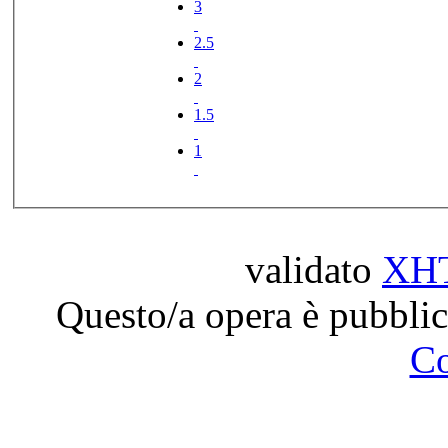
3
2.5
2
1.5
1
validato
XH
Questo/a opera è pubblic
C