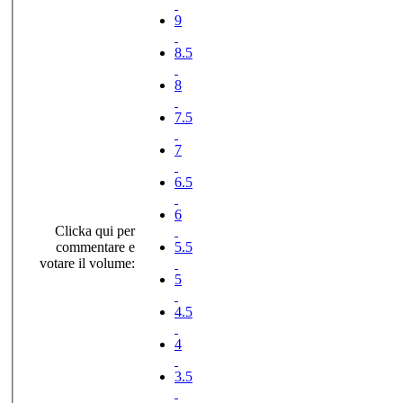
9
8.5
8
7.5
7
6.5
6
Clicka qui per
commentare e
5.5
votare il volume:
5
4.5
4
3.5