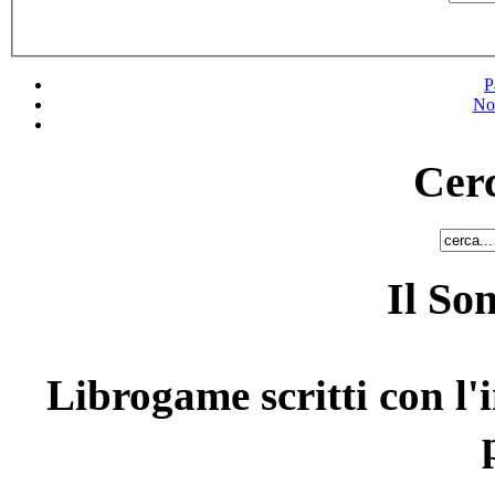
P
No
Cerc
Il So
Librogame scritti con l'i