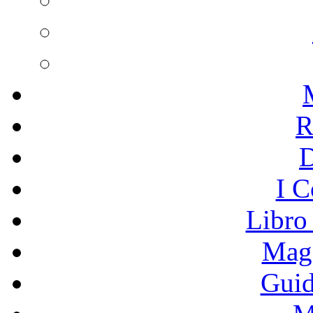
R
I C
Libro
Mage
Guid