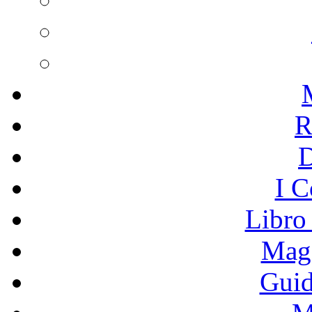
R
I C
Libro
Mage
Guid