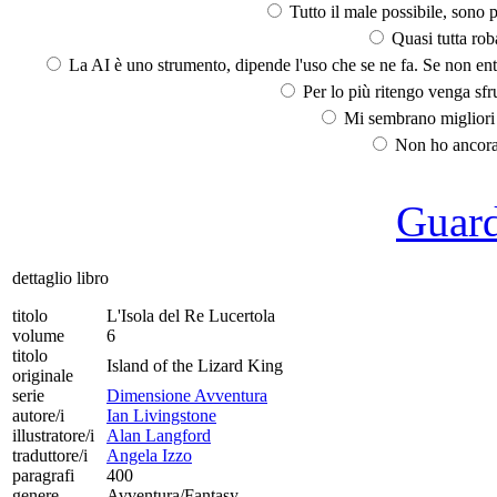
Tutto il male possibile, sono p
Quasi tutta rob
La AI è uno strumento, dipende l'uso che se ne fa. Se non ent
Per lo più ritengo venga sfru
Mi sembrano migliori d
Non ho ancora 
Guarda
dettaglio libro
titolo
L'Isola del Re Lucertola
volume
6
titolo
Island of the Lizard King
originale
serie
Dimensione Avventura
autore/i
Ian Livingstone
illustratore/i
Alan Langford
traduttore/i
Angela Izzo
paragrafi
400
genere
Avventura/Fantasy