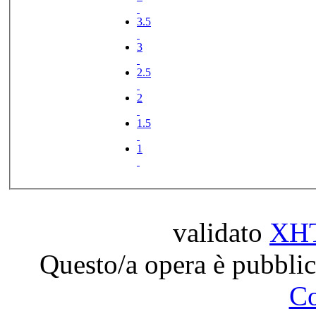
3.5
3
2.5
2
1.5
1
validato
XH
Questo/a opera è pubblic
C