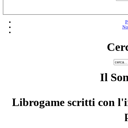
P
No
Cerc
Il So
Librogame scritti con l'i