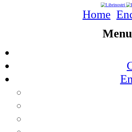
Home
Enc
Menu 
C
En