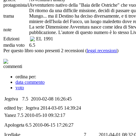
protagonista/i
Avventuriero nativo della "Baia delle Ostriche" che vuole
Di ritorno da una difficile missione, decidi di passare qu
trama
Mungo... ma il Destino ha deciso diversamente, e ti trov
miniere dell'Isola del Fuoco, un luogo maledetto dove r
La serie Dimensione Avventura nasce come idea di Steve
note
pubblicazione. L'autore di questo numero è lo stesso Li
Edizioni
EL
1991
media voto
6.5
Per questo libro sono presenti 2 recensioni (
leggi recensioni
)
commenti
ordina per:
data commento
voto
Jegriva
7.5
2010-02-08 16:26:45
edited by: Jegriva 2014-03-05 14:39:24
Yanez
7.5
2010-05-10 09:32:17
Apologeta
6.5
2010-06-15 17:26:27
Icedlake
7
2011-04-01 08:32: