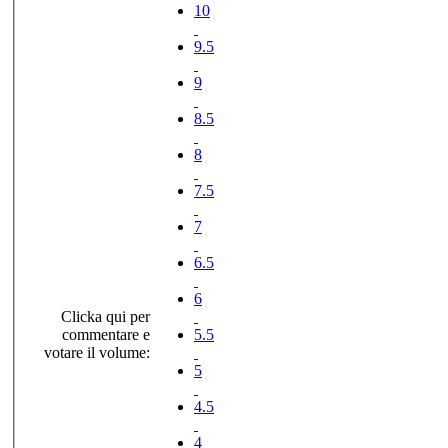
10
9.5
9
8.5
8
7.5
7
6.5
6
Clicka qui per
commentare e
5.5
votare il volume:
5
4.5
4