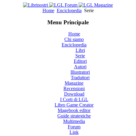
Home
Enciclopedia
Serie
Menu Principale
Home
Chi siamo
Enciclopedia
Libri
Serie
Editori
Autori
Illustratori
Traduttori
Magazine
Recensioni
Download
I Corti di LGL
Libro Game Creator
Magebook editor
Guide strategiche
Multimedia
Forum
Link