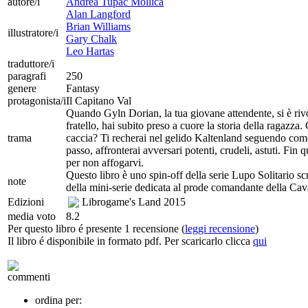
autore/i
Andrea Tupac Mollica
Alan Langford
Brian Williams
illustratore/i
Gary Chalk
Leo Hartas
traduttore/i
paragrafi
250
genere
Fantasy
protagonista/i
Il Capitano Val
Quando Gyln Dorian, la tua giovane attendente, si è rivo
fratello, hai subito preso a cuore la storia della ragaz
trama
caccia? Ti recherai nel gelido Kaltenland seguendo come 
passo, affronterai avversari potenti, crudeli, astuti. Fi
per non affogarvi.
Questo libro è uno spin-off della serie Lupo Solitario scr
note
della mini-serie dedicata al prode comandante della Ca
Edizioni
Librogame's Land
2015
media voto
8.2
Per questo libro é presente 1 recensione (
leggi recensione
)
Il libro é disponibile in formato pdf. Per scaricarlo clicca
qui
commenti
ordina per: