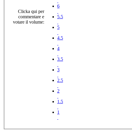
6
Clicka qui per
commentare e
5.5
votare il volume:
5
4.5
4
3.5
3
2.5
2
1.5
1