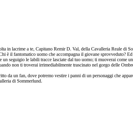
lta in lacrime a te, Capitano Remir D. Val, della Cavalleria Reale di So
za. Chi è il fantomatico uomo che accompagna il giovane sprovveduto? Ed
un seguigio le labili tracce lasciate dal tuo uomo; ti muoverai come un'
n quando non ti troverai irrimediabilmente trascinato nel gorgo delle Ombr
itto da un fan, dove potremo vestire i panni di un personaggi che appare 
valleria di Sommerlund.