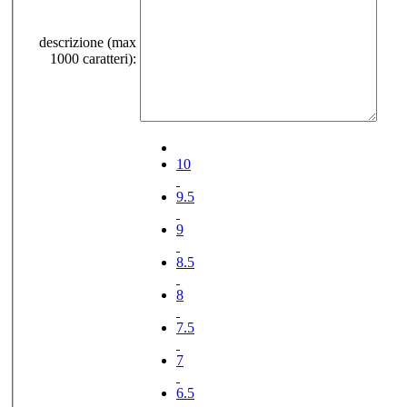
descrizione (max
1000 caratteri):
10
9.5
9
8.5
8
7.5
7
6.5