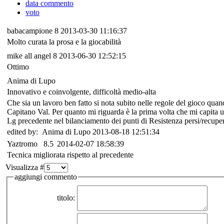
data commento
voto
babacampione
8
2013-03-30 11:16:37
Molto curata la prosa e la giocabilità
mike all angel
8
2013-06-30 12:52:15
Ottimo
Anima di Lupo
Innovativo e coinvolgente, difficoltà medio-alta
Che sia un lavoro ben fatto si nota subito nelle regole del gioco quando
Capitano Val. Per quanto mi riguarda è la prima volta che mi capita una
Lg precedente nel bilanciamento dei punti di Resistenza persi/recuper
edited by: Anima di Lupo 2013-08-18 12:51:34
Yaztromo
8.5
2014-02-07 18:58:39
Tecnica migliorata rispetto al precedente
Visualizza #
aggiungi commento
titolo: