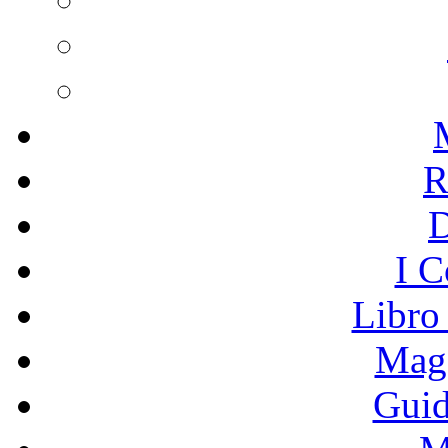
R
I C
Libro
Mage
Guid