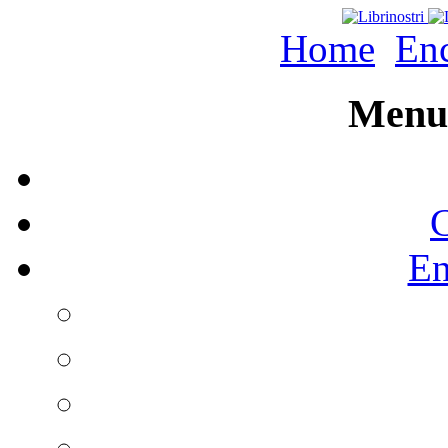
Home
Enc
Menu 
C
En