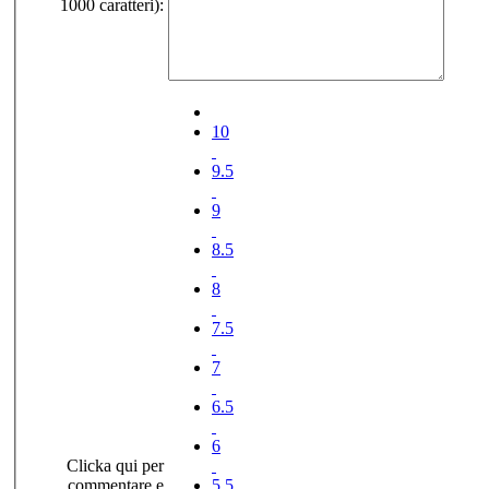
1000 caratteri):
10
9.5
9
8.5
8
7.5
7
6.5
6
Clicka qui per
commentare e
5.5