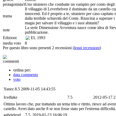
protagonista/i
Uno straniero che combatte un vampiro per conto degli ab
Il villaggio di Leverhelven è dominato da un castello cu
innocenti. Ed è proprio a te, straniero per caso capitato 
trama
dalla terribile schiavitù del Conte. Riuscirai a superare i
magia per salvare il villaggio e i suoi abitanti?
La serie Dimensione Avventura nasce come idea di Steve
note
pubblicazione.
Edizioni
EL
1993
media voto
8
Per questo libro sono presenti 2 recensioni (
leggi recensioni
)
commenti
ordina per:
data commento
voto
Yanez
8.5
2009-11-05 14:43:55
Icedlake
7.5
2012-05-17 2
Ottimo lavoro che, pur trattando un tema trito e ritrito, riesce ad aver
castello. Avrei dato anche 8 se non fosse stato per l'estrema difficolt
gabrieleud
7.5
2019-01-23 16:06:19