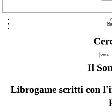
P
No
Cerc
Il So
Librogame scritti con l'i