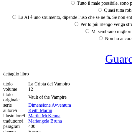
Tutto il male possibile, sono p
Quasi tutta rob
La AI è uno strumento, dipende l'uso che se ne fa. Se non ent
Per lo più ritengo venga sfru
Mi sembrano migliori d
Non ho ancora 
Guarda
dettaglio libro
titolo
La Cripta del Vampiro
volume
12
titolo
Vault of the Vampire
originale
serie
Dimensione Avventura
autore/i
Keith Martin
illustratore/i
Martin McKenna
traduttore/i
Mariangela Bruna
paragrafi
400
genere
Horror