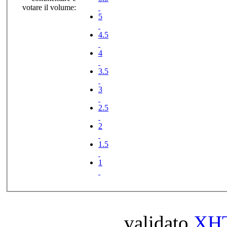
votare il volume:
5
4.5
4
3.5
3
2.5
2
1.5
1
validato
XH