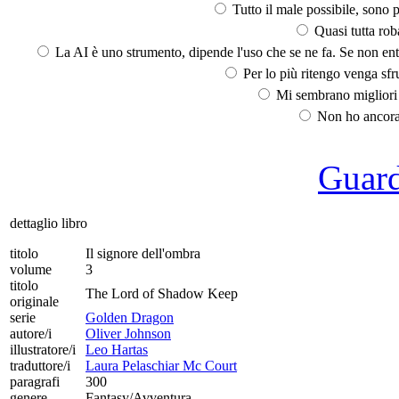
Tutto il male possibile, sono p
Quasi tutta rob
La AI è uno strumento, dipende l'uso che se ne fa. Se non ent
Per lo più ritengo venga sfru
Mi sembrano migliori d
Non ho ancora 
Guarda
dettaglio libro
titolo
Il signore dell'ombra
volume
3
titolo
The Lord of Shadow Keep
originale
serie
Golden Dragon
autore/i
Oliver Johnson
illustratore/i
Leo Hartas
traduttore/i
Laura Pelaschiar Mc Court
paragrafi
300
genere
Fantasy/Avventura