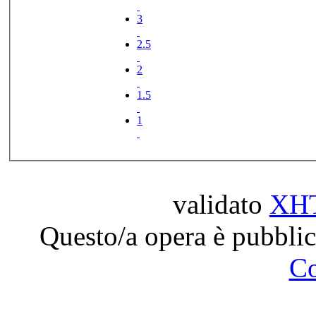
3
2.5
2
1.5
1
validato
XH
Questo/a opera è pubblic
C