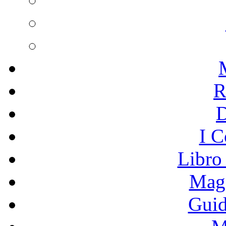
R
I C
Libro
Mage
Guid