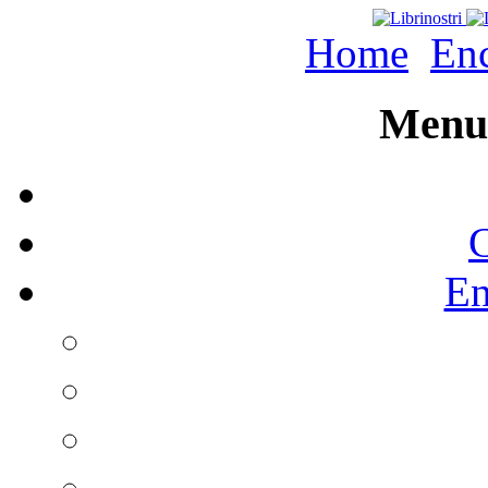
Home
Enc
Menu 
C
En