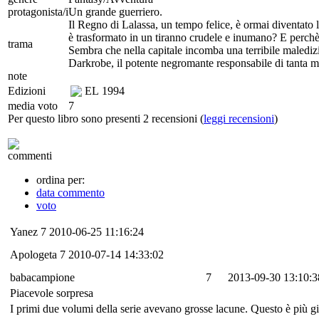
protagonista/i
Un grande guerriero.
Il Regno di Lalassa, un tempo felice, è ormai diventato 
è trasformato in un tiranno crudele e inumano? E perchè 
trama
Sembra che nella capitale incomba una terribile maledizi
Darkrobe, il potente negromante responsabile di tanta m
note
Edizioni
EL
1994
media voto
7
Per questo libro sono presenti 2 recensioni (
leggi recensioni
)
commenti
ordina per:
data commento
voto
Yanez
7
2010-06-25 11:16:24
Apologeta
7
2010-07-14 14:33:02
babacampione
7
2013-09-30 13:10:3
Piacevole sorpresa
I primi due volumi della serie avevano grosse lacune. Questo è più gio