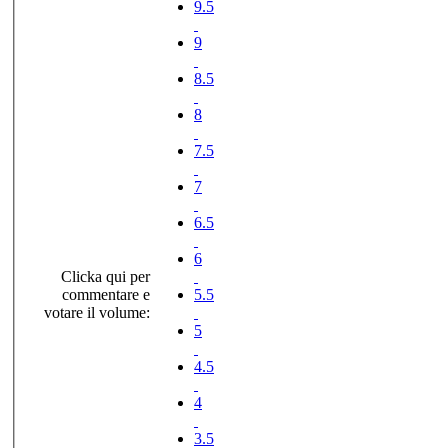
9.5
9
8.5
8
7.5
7
6.5
6
Clicka qui per
commentare e
5.5
votare il volume:
5
4.5
4
3.5