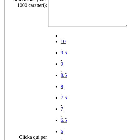
1000 caratteri):
10
9.5
9
8.5
8
7.5
7
6.5
6
Clicka qui per