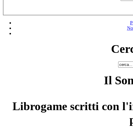
P
No
Cerc
Il So
Librogame scritti con l'i