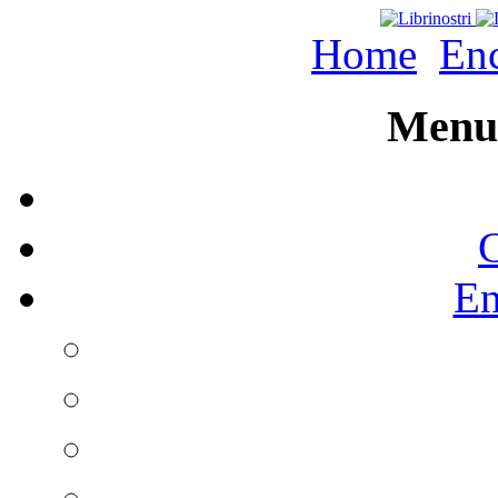
Home
Enc
Menu 
C
En