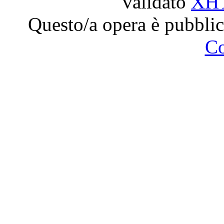
validato
XH
Questo/a opera è pubblic
C