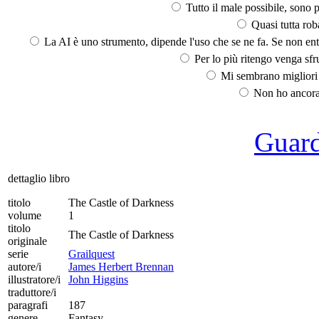
Tutto il male possibile, sono p
Quasi tutta rob
La AI è uno strumento, dipende l'uso che se ne fa. Se non ent
Per lo più ritengo venga sfru
Mi sembrano migliori d
Non ho ancora 
Guarda
dettaglio libro
titolo
The Castle of Darkness
volume
1
titolo
The Castle of Darkness
originale
serie
Grailquest
autore/i
James Herbert Brennan
illustratore/i
John Higgins
traduttore/i
paragrafi
187
genere
Fantasy