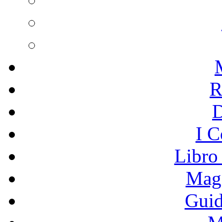
R
I C
Libro
Mage
Guid