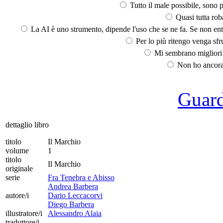
Tutto il male possibile, sono p
Quasi tutta rob
La AI è uno strumento, dipende l'uso che se ne fa. Se non ent
Per lo più ritengo venga sfru
Mi sembrano migliori d
Non ho ancora 
Guarda
dettaglio libro
titolo
Il Marchio
volume
1
titolo
Il Marchio
originale
serie
Fra Tenebra e Abisso
Andrea Barbera
autore/i
Dario Leccacorvi
Diego Barbera
illustratore/i
Alessandro Alaia
traduttore/i