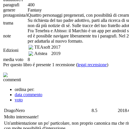
paragrafi
400
genere
Fantasy
protagonista/i
Quattro personaggi pregenerati, con possibilità di crearne
Su richiesta del tuo padre adottivo, parti alla ricerca di 
trama
non dà più notizie di sé. Sulle tracce del tuo fratello adot
Fra Tenebra e Abisso: il Marchio è un app per android st
note
ed è possibile navigare liberamente tra i paragrafi. Nel 
per adattarla al nuovo formato.
TEAsoft
2017
Edizioni
Aristea
2019
media voto
8
Per questo libro é presente 1 recensione (
leggi recensione
)
commenti
ordina per:
data commento
voto
DragoNero
8.5
2018-
Molto interessante!
Un'ambientazione un po' particolare, non proprio canonica ma che risu
con molte possibilità d'interazione.