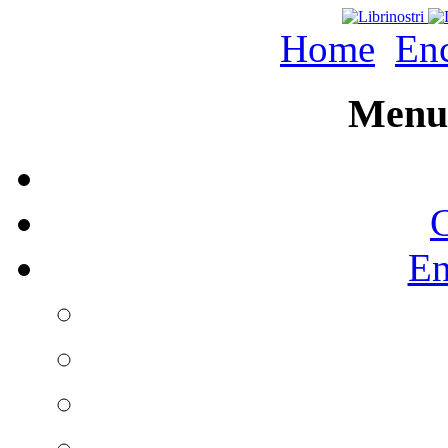
Home
Enc
Menu 
C
En