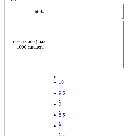
titolo:
descrizione (max
1000 caratteri):
10
9.5
9
8.5
8