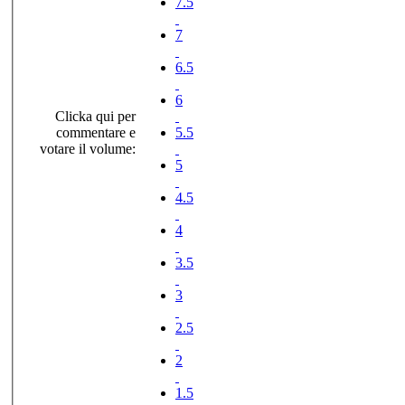
7.5
7
6.5
6
Clicka qui per
commentare e
5.5
votare il volume:
5
4.5
4
3.5
3
2.5
2
1.5