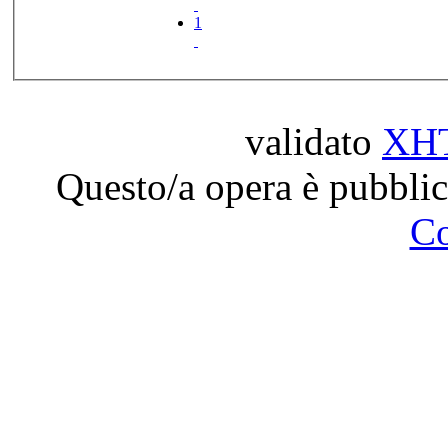
1
validato
XH
Questo/a opera è pubblic
C