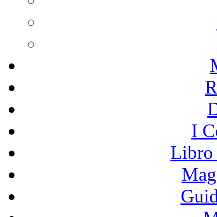
R
I C
Libro
Mage
Guid