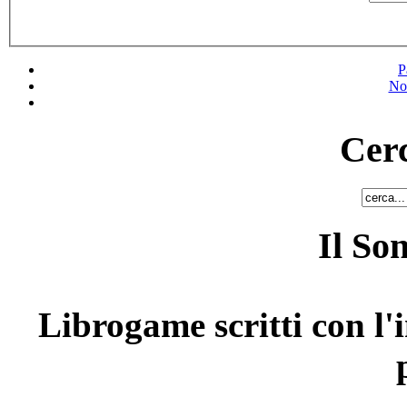
P
No
Cerc
Il So
Librogame scritti con l'i