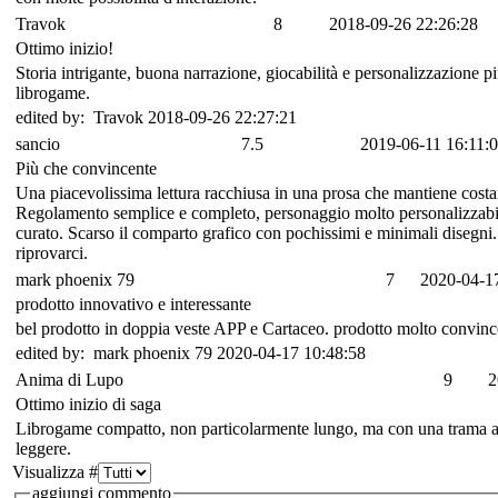
Travok
8
2018-09-26 22:26:28
Ottimo inizio!
Storia intrigante, buona narrazione, giocabilità e personalizzazione
librogame.
edited by: Travok 2018-09-26 22:27:21
sancio
7.5
2019-06-11 16:11:
Più che convincente
Una piacevolissima lettura racchiusa in una prosa che mantiene costant
Regolamento semplice e completo, personaggio molto personalizzabile,
curato. Scarso il comparto grafico con pochissimi e minimali disegni. 
riprovarci.
mark phoenix 79
7
2020-04-1
prodotto innovativo e interessante
bel prodotto in doppia veste APP e Cartaceo. prodotto molto convince
edited by: mark phoenix 79 2020-04-17 10:48:58
Anima di Lupo
9
2
Ottimo inizio di saga
Librogame compatto, non particolarmente lungo, ma con una trama arti
leggere.
Visualizza #
aggiungi commento