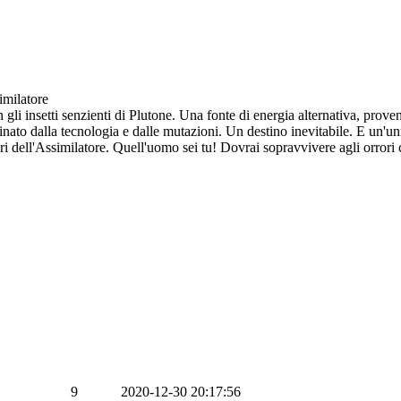
imilatore
n gli insetti senzienti di Plutone. Una fonte di energia alternativa, prove
to dalla tecnologia e dalle mutazioni. Un destino inevitabile. E un'uni
ri dell'Assimilatore. Quell'uomo sei tu! Dovrai sopravvivere agli orrori ch
9
2020-12-30 20:17:56