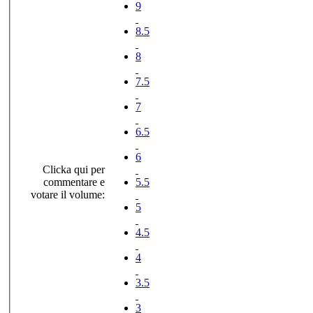
9
8.5
8
7.5
7
6.5
6
Clicka qui per
commentare e
5.5
votare il volume:
5
4.5
4
3.5
3