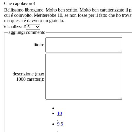
Che capolavoro!
Bellissimo librogame. Molto ben scritto. Molto ben caratterizzato il p
cui é coinvolto. Meriterebbe 10, se non fosse per il fatto che ho trov
ma questa é davvero un gioiello.
Visualizza #
aggiungi commento
titolo:
descrizione (max
1000 caratteri):
10
9.5