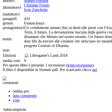
autore/i
Matteo Poropat
Christian Fermo
illustratore/i
Ivan Zanchetta
traduttore/i
paragrafi
410
genere
Fantascienza
protagonista/i
Un combattente armato fino ai denti alle prese con l'Ass
Terra, il futuro. La devastazione lasciata dalla guerra co
disumane che filtrano nel nostro mondo. Un futuro domina
trama
dare filo da torcere alle creature che strisciano ne meand
progetto Genesis of Dharma.
note
Edizioni
Librogame's Land
2018
media voto
9
Per questo libro é presente 1 recensione (
leggi recensione
)
Il libro é disponibile in formato pdf. Per scaricarlo clicca
qui
commenti
ordina per:
data commento
voto
babacampione