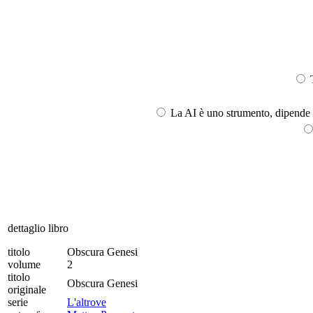
T
La AI è uno strumento, dipende l
dettaglio libro
titolo
Obscura Genesi
volume
2
titolo
Obscura Genesi
originale
serie
L'altrove