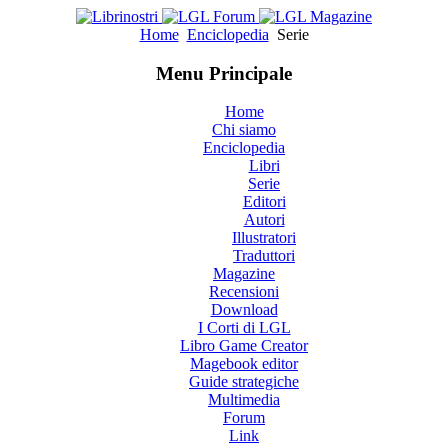
Home
Enciclopedia
Serie
Menu Principale
Home
Chi siamo
Enciclopedia
Libri
Serie
Editori
Autori
Illustratori
Traduttori
Magazine
Recensioni
Download
I Corti di LGL
Libro Game Creator
Magebook editor
Guide strategiche
Multimedia
Forum
Link