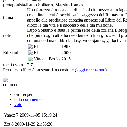
protagonista/i
Lupo Solitario, Maestro Ramas
Una fortezza diroccata su di un'isola in mezzo a un lago
cristalline in cui è racchiusa la saggezza del Ramastan. 
trama
appello alle prodigiose capacità apprese sul Libro del R
gioco la tua vita e il successo della tua missione.
Lupo Solitario è stata la prima serie della collana Libro
note
che più di ogni altra ha reso famosi i libri gioco ed il pr
cui una collana di libri fantasy, videogames, gadget va
EL
1987
Edizioni
EL
2000
Vincent Books
2015
media voto
7.7
Per questo libro é presente 1 recensione (
leggi recensione
)
commenti
ordina per:
data commento
voto
Yanez
7
2009-11-05 15:19:24
Zot
8
2009-11-29 21:56:26