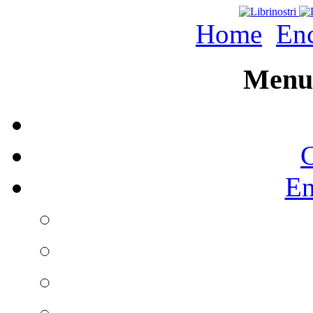
Home
Enc
Menu 
C
En