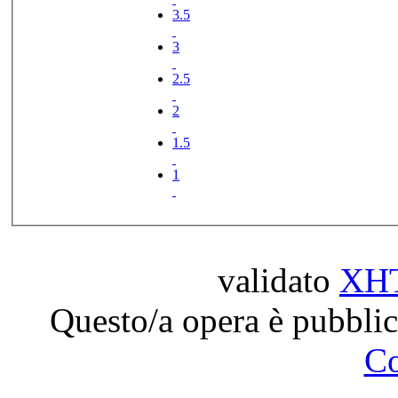
3.5
3
2.5
2
1.5
1
validato
XH
Questo/a opera è pubblic
C