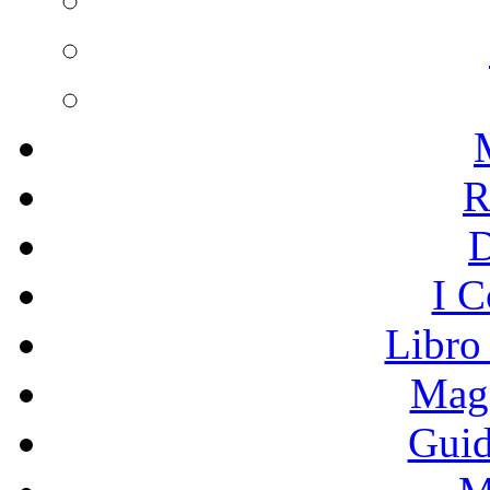
R
I C
Libro
Mage
Guid