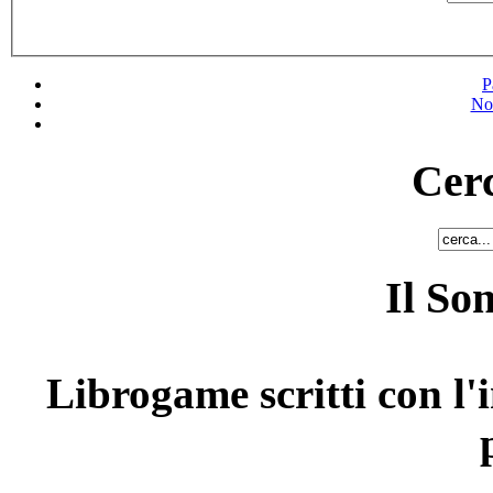
P
No
Cerc
Il So
Librogame scritti con l'i