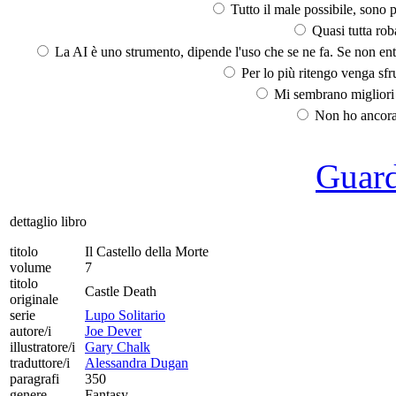
Tutto il male possibile, sono p
Quasi tutta rob
La AI è uno strumento, dipende l'uso che se ne fa. Se non ent
Per lo più ritengo venga sfru
Mi sembrano migliori d
Non ho ancora 
Guarda
dettaglio libro
titolo
Il Castello della Morte
volume
7
titolo
Castle Death
originale
serie
Lupo Solitario
autore/i
Joe Dever
illustratore/i
Gary Chalk
traduttore/i
Alessandra Dugan
paragrafi
350
genere
Fantasy