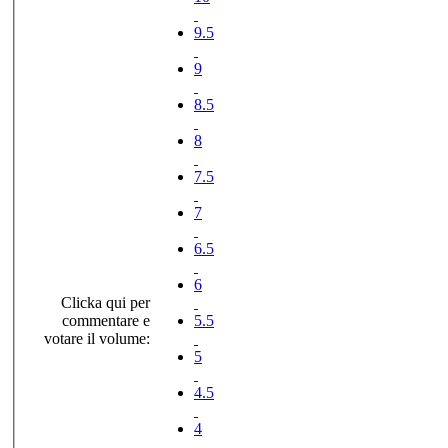
9.5
9
8.5
8
7.5
7
6.5
6
Clicka qui per
commentare e
5.5
votare il volume:
5
4.5
4