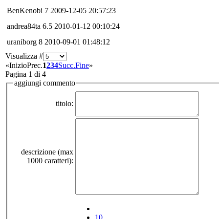
BenKenobi
7
2009-12-05 20:57:23
andrea84ta
6.5
2010-01-12 00:10:24
uraniborg
8
2010-09-01 01:48:12
Visualizza #
«
Inizio
Prec.
1
2
3
4
Succ.
Fine
»
Pagina 1 di 4
aggiungi commento
titolo:
descrizione (max
1000 caratteri):
10