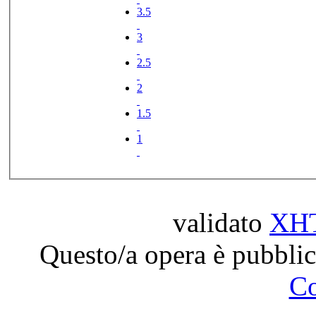
3.5
3
2.5
2
1.5
1
validato
XH
Questo/a opera è pubblic
C