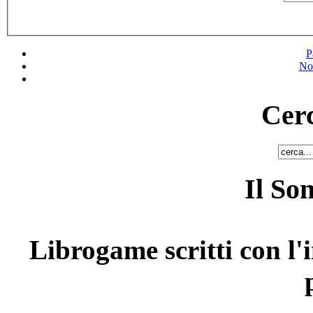
P
No
Cerc
Il So
Librogame scritti con l'i