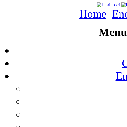
Home
Enc
Menu 
C
En