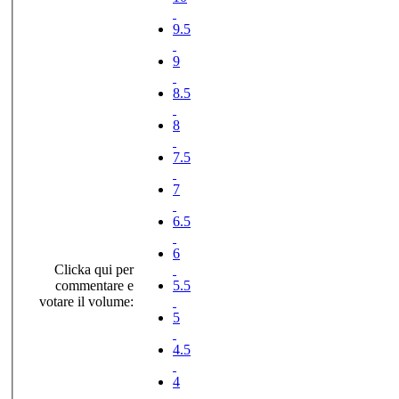
9.5
9
8.5
8
7.5
7
6.5
6
Clicka qui per
commentare e
5.5
votare il volume:
5
4.5
4