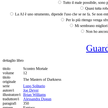
Tutto il male possibile, sono p
Quasi tutta rob
La AI è uno strumento, dipende l'uso che se ne fa. Se non ent
Per lo più ritengo venga sfru
Mi sembrano migliori d
Non ho ancora 
Guarda
dettaglio libro
titolo
Scontro Mortale
volume
12
titolo
The Masters of Darkness
originale
serie
Lupo Solitario
autore/i
Joe Dever
illustratore/i
Brian Williams
traduttore/i
Alessandra Dugan
paragrafi
350
genere
Fantasy