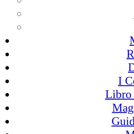
R
I C
Libro
Mage
Guid