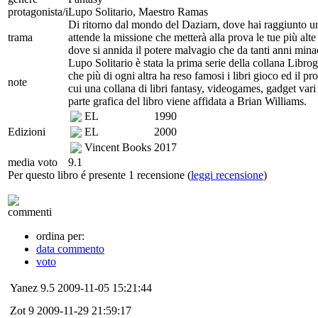
protagonista/i
Lupo Solitario, Maestro Ramas
Di ritorno dal mondo del Daziarn, dove hai raggiunto una
trama
attende la missione che metterà alla prova le tue più al
dove si annida il potere malvagio che da tanti anni minacc
Lupo Solitario è stata la prima serie della collana Libro
che più di ogni altra ha reso famosi i libri gioco ed il pr
note
cui una collana di libri fantasy, videogames, gadget va
parte grafica del libro viene affidata a Brian Williams.
EL
1990
Edizioni
EL
2000
Vincent Books
2017
media voto
9.1
Per questo libro é presente 1 recensione (
leggi recensione
)
commenti
ordina per:
data commento
voto
Yanez
9.5
2009-11-05 15:21:44
Zot
9
2009-11-29 21:59:17