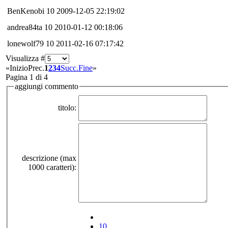
BenKenobi
10
2009-12-05 22:19:02
andrea84ta
10
2010-01-12 00:18:06
lonewolf79
10
2011-02-16 07:17:42
Visualizza #
«
Inizio
Prec.
1
2
3
4
Succ.
Fine
»
Pagina 1 di 4
aggiungi commento
titolo:
descrizione (max
1000 caratteri):
10