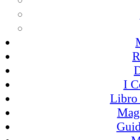
R
I C
Libro
Mage
Guid