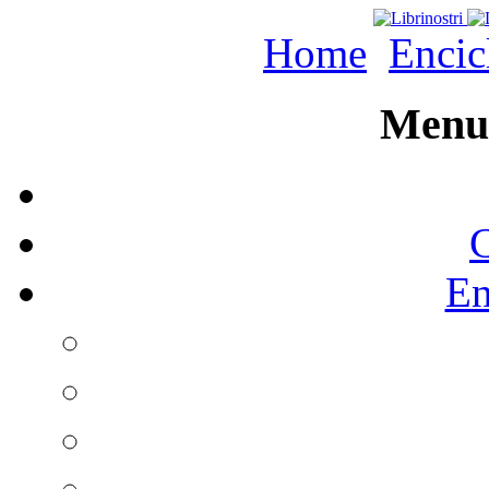
Home
Encic
Menu 
C
En