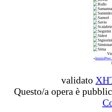
Rullo
Samann
Sammito
Samorì
Savio
Scalabrin
Segurini
Sideri
Signorin
Simionat
Sirna
Vis
«
Inizio
Prec
validato
XH
Questo/a opera è pubblic
C