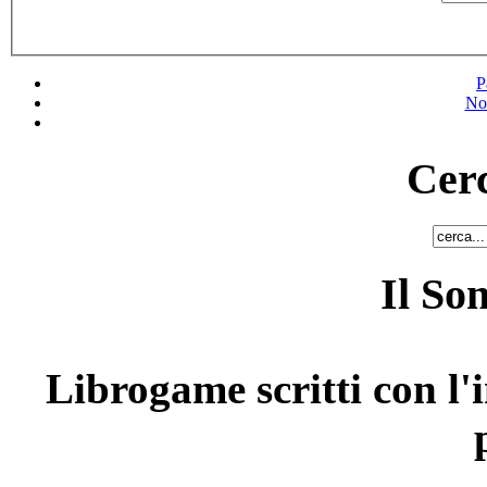
P
No
Cerc
Il So
Librogame scritti con l'i