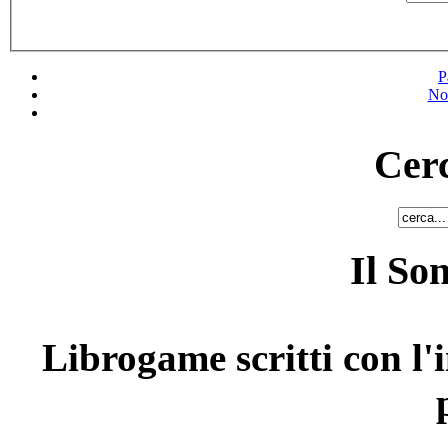
P
No
Cerc
Il So
Librogame scritti con l'i