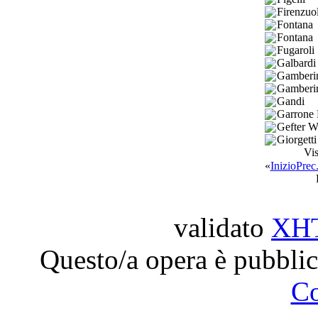
Firenzuol
Fontana
Fontana
Fugaroli
Galbardi
Gamberi
Gamberi
Gandi
Garrone 
Gefter W
Giorgett
Vis
«
Inizio
Prec
validato
XH
Questo/a opera è pubblic
C