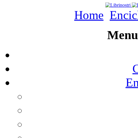
Home
Encic
Menu 
C
En