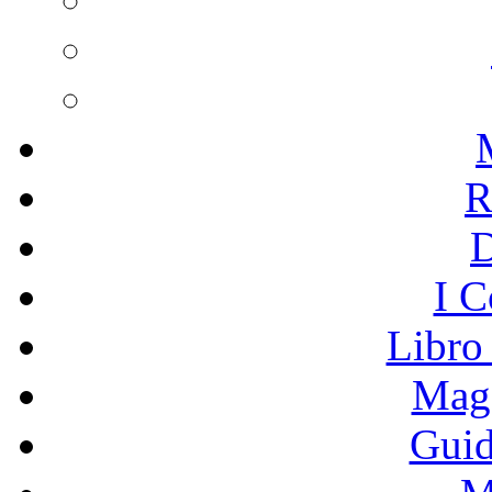
R
I C
Libro
Mage
Guid