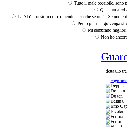
Tutto il male possibile, sono p
Quasi tutta rob
La AI è uno strumento, dipende l'uso che se ne fa. Se non ent
Per lo più ritengo venga sfru
Mi sembrano migliori d
Non ho ancora 
Guarda
dettaglio tr
cognom
Deppisc
Donnar
Dugan
Editing
Emo Capo
Ercolani
Ferrara
Ferrari
Figelli