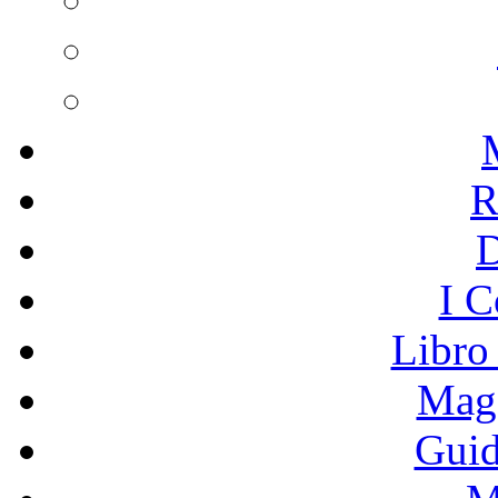
R
I C
Libro
Mage
Guid