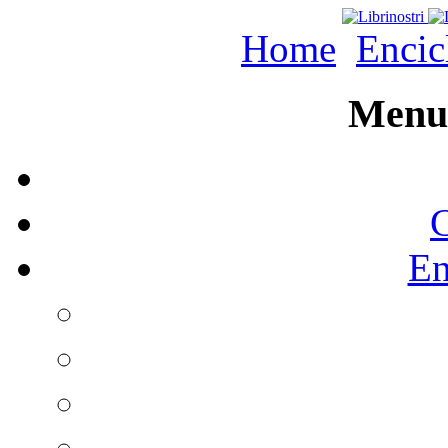
Home
Encic
Menu 
C
En