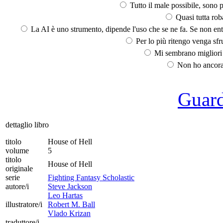
Tutto il male possibile, sono p
Quasi tutta rob
La AI è uno strumento, dipende l'uso che se ne fa. Se non ent
Per lo più ritengo venga sfru
Mi sembrano migliori d
Non ho ancora 
Guarda
dettaglio libro
titolo
House of Hell
volume
5
titolo
House of Hell
originale
serie
Fighting Fantasy Scholastic
autore/i
Steve Jackson
Leo Hartas
illustratore/i
Robert M. Ball
Vlado Krizan
traduttore/i