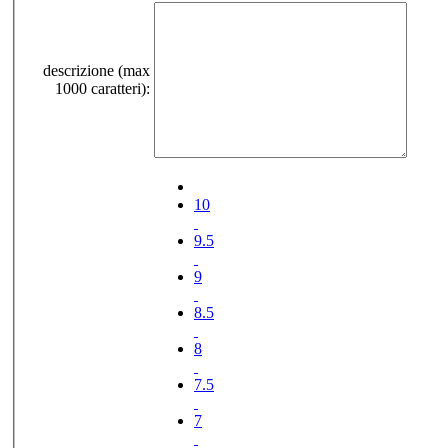
descrizione (max
1000 caratteri):
10
9.5
9
8.5
8
7.5
7