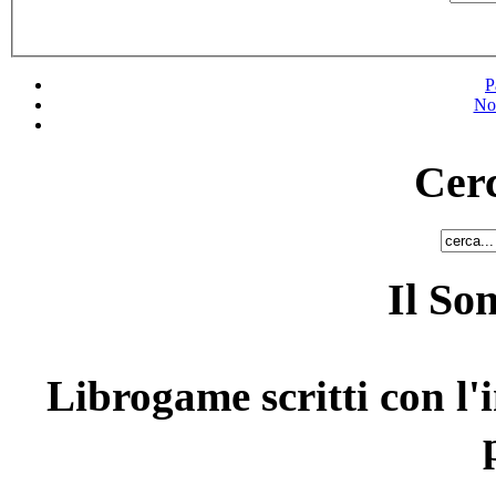
P
No
Cerc
Il So
Librogame scritti con l'i