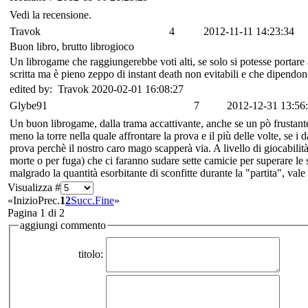
Vedi la recensione.
Travok
4
2012-11-11 14:23:34
Buon libro, brutto librogioco
Un librogame che raggiungerebbe voti alti, se solo si potesse portare
scritta ma è pieno zeppo di instant death non evitabili e che dipen
edited by: Travok 2020-02-01 16:08:27
Glybe91
7
2012-12-31 13:56
Un buon librogame, dalla trama accattivante, anche se un pò frustan
meno la torre nella quale affrontare la prova e il più delle volte, se 
prova perchè il nostro caro mago scapperà via. A livello di giocabilità
morte o per fuga) che ci faranno sudare sette camicie per superare le 
malgrado la quantità esorbitante di sconfitte durante la "partita", vale 
Visualizza #
«
Inizio
Prec.
1
2
Succ.
Fine
»
Pagina 1 di 2
aggiungi commento
titolo: