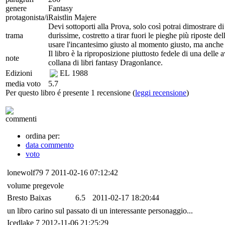
genere
Fantasy
protagonista/i
Raistlin Majere
Devi sottoporti alla Prova, solo così potrai dimostrare 
trama
durissime, costretto a tirar fuori le pieghe più riposte de
usare l'incantesimo giusto al momento giusto, ma anche e
Il libro è la riproposizione piuttosto fedele di una delle
note
collana di libri fantasy Dragonlance.
Edizioni
EL
1988
media voto
5.7
Per questo libro é presente 1 recensione (
leggi recensione
)
commenti
ordina per:
data commento
voto
lonewolf79
7
2011-02-16 07:12:42
volume pregevole
Bresto Baixas
6.5
2011-02-17 18:20:44
un libro carino sul passato di un interessante personaggio...
Icedlake
7
2012-11-06 21:25:29