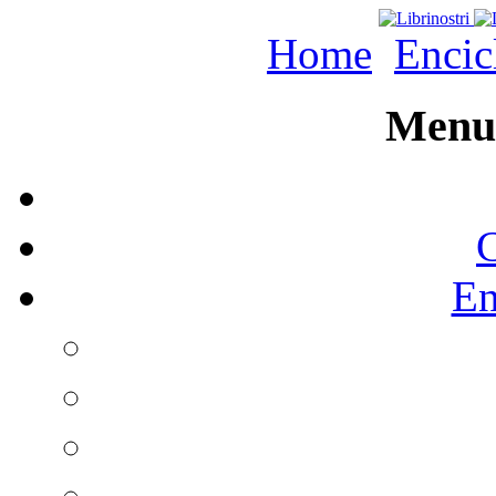
Home
Encic
Menu 
C
En