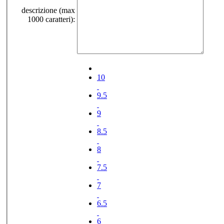
descrizione (max
1000 caratteri):
10
9.5
9
8.5
8
7.5
7
6.5
6