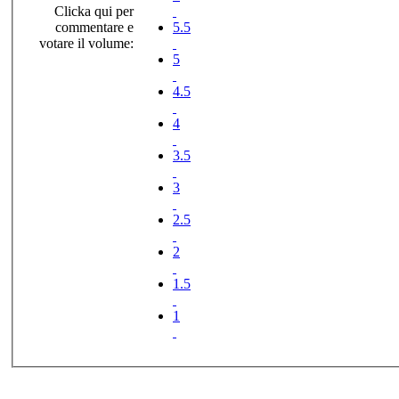
Clicka qui per
commentare e
5.5
votare il volume:
5
4.5
4
3.5
3
2.5
2
1.5
1