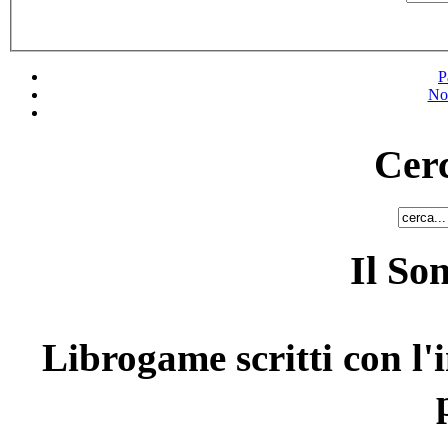
P
No
Cerc
Il So
Librogame scritti con l'i