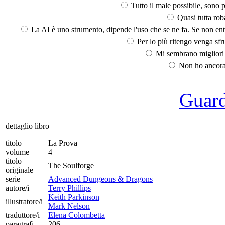
Tutto il male possibile, sono p
Quasi tutta rob
La AI è uno strumento, dipende l'uso che se ne fa. Se non ent
Per lo più ritengo venga sfru
Mi sembrano migliori d
Non ho ancora 
Guarda
dettaglio libro
titolo
La Prova
volume
4
titolo
The Soulforge
originale
serie
Advanced Dungeons & Dragons
autore/i
Terry Phillips
Keith Parkinson
illustratore/i
Mark Nelson
traduttore/i
Elena Colombetta
paragrafi
206