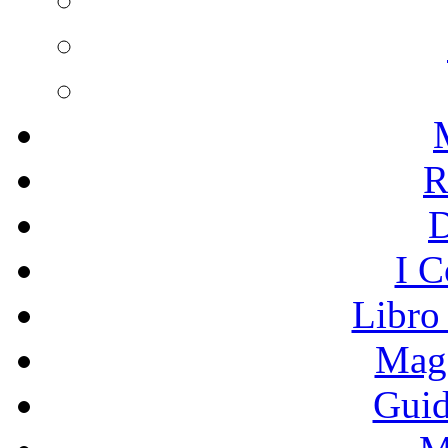
R
I C
Libro
Mage
Guid