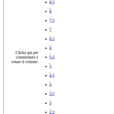
8.5
8
7.5
7
6.5
6
Clicka qui per
commentare e
5.5
votare il volume:
5
4.5
4
3.5
3
2.5