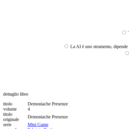
T
La AI è uno strumento, dipende l
dettaglio libro
titolo
Demoniache Presenze
volume
4
titolo
Demoniache Presenze
originale
serie
Mini Game