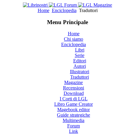
Home
Enciclopedia
Traduttori
Menu Principale
Home
Chi siamo
Enciclopedia
Libri
Serie
Editori
Autori
Illustratori
Traduttori
Magazine
Recensioni
Download
I Corti di LGL
Libro Game Creator
Magebook editor
Guide strategiche
Multimedia
Forum
Link