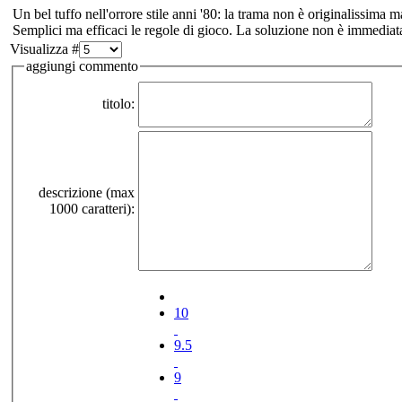
Un bel tuffo nell'orrore stile anni '80: la trama non è originalissima m
Semplici ma efficaci le regole di gioco. La soluzione non è immediata 
Visualizza #
aggiungi commento
titolo:
descrizione (max
1000 caratteri):
10
9.5
9