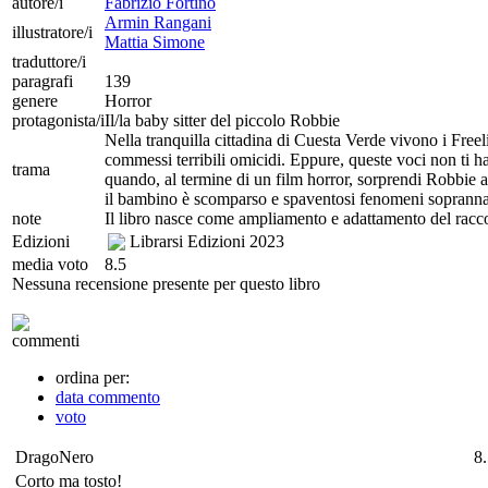
autore/i
Fabrizio Fortino
Armin Rangani
illustratore/i
Mattia Simone
traduttore/i
paragrafi
139
genere
Horror
protagonista/i
Il/la baby sitter del piccolo Robbie
Nella tranquilla cittadina di Cuesta Verde vivono i Freeli
commessi terribili omicidi. Eppure, queste voci non ti ha
trama
quando, al termine di un film horror, sorprendi Robbie a 
il bambino è scomparso e spaventosi fenomeni soprannatura
note
Il libro nasce come ampliamento e adattamento del racc
Edizioni
Librarsi Edizioni
2023
media voto
8.5
Nessuna recensione presente per questo libro
commenti
ordina per:
data commento
voto
DragoNero
8
Corto ma tosto!