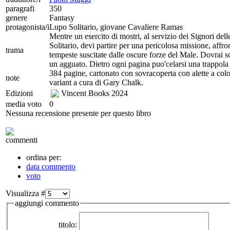
paragrafi
350
genere
Fantasy
protagonista/i
Lupo Solitario, giovane Cavaliere Ramas
Mentre un esercito di mostri, al servizio dei Signori de
Solitario, devi partire per una pericolosa missione, affro
trama
tempeste suscitate dalle oscure forze del Male. Dovrai sc
un agguato. Dietro ogni pagina puo'celarsi una trappola m
384 pagine, cartonato con sovracoperta con alette a colori
note
variant a cura di Gary Chalk.
Edizioni
Vincent Books
2024
media voto
0
Nessuna recensione presente per questo libro
commenti
ordina per:
data commento
voto
Visualizza #
aggiungi commento
titolo: