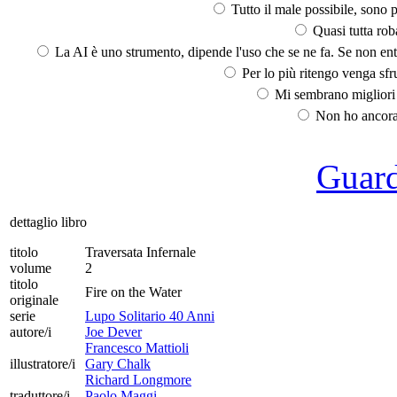
Tutto il male possibile, sono p
Quasi tutta rob
La AI è uno strumento, dipende l'uso che se ne fa. Se non ent
Per lo più ritengo venga sfru
Mi sembrano migliori d
Non ho ancora 
Guarda
dettaglio libro
titolo
Traversata Infernale
volume
2
titolo
Fire on the Water
originale
serie
Lupo Solitario 40 Anni
autore/i
Joe Dever
Francesco Mattioli
illustratore/i
Gary Chalk
Richard Longmore
traduttore/i
Paolo Maggi