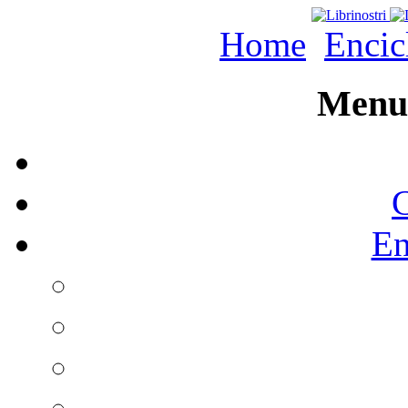
Home
Encic
Menu 
C
En