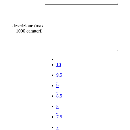
descrizione (max
1000 caratteri):
10
9.5
9
8.5
8
7.5
7