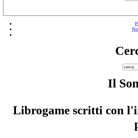
P
No
Cerc
Il So
Librogame scritti con l'i