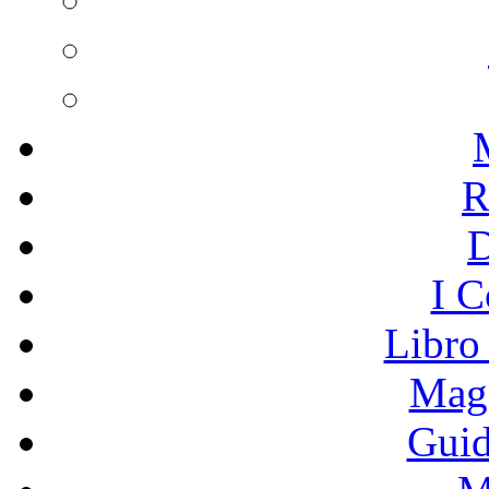
R
I C
Libro
Mage
Guid