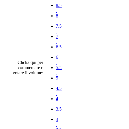
8.5
8
7.5
7
6.5
6
Clicka qui per
commentare e
5.5
votare il volume:
5
4.5
4
3.5
3