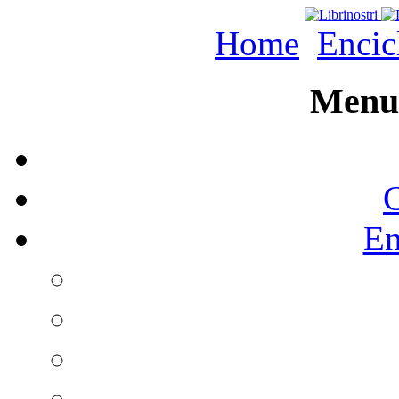
Home
Encic
Menu 
C
En