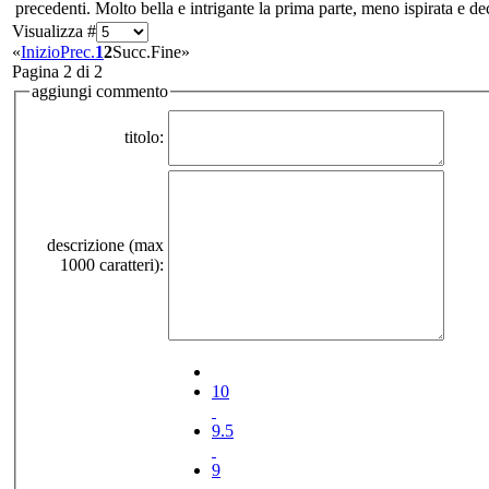
precedenti. Molto bella e intrigante la prima parte, meno ispirata e d
Visualizza #
«
Inizio
Prec.
1
2
Succ.
Fine
»
Pagina 2 di 2
aggiungi commento
titolo:
descrizione (max
1000 caratteri):
10
9.5
9