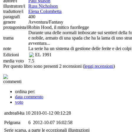
autore/i
Paul Mason
illustratore/i
Russ Nicholson
traduttore/i
Elena Colombetta
paragrafi
400
genere
Avventura/Fantasy
protagonista/i
Robin Hood, il mitico fuorilegge
Durante una delle normali imboscate sui sentieri della fo
trama
e nobile, armato di una spada che ha la lama di uno strano
avventura...
note
La serie ha un sistema di gestione delle ferite e dei colpi 
Edizioni
EL
1991
media voto
7.5
Per questo libro sono presenti 2 recensioni (
leggi recensioni
)
commenti
ordina per:
data commento
voto
andrea84ta
10
2010-01-12 00:12:28
Pelgrana
6
2012-10-07 16:02:58
Serie scarsa, a parte le eccezionali illustrazioni