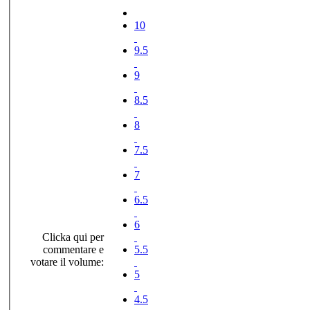
10
9.5
9
8.5
8
7.5
7
6.5
6
Clicka qui per
commentare e
5.5
votare il volume:
5
4.5