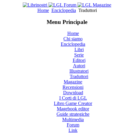
Home
Enciclopedia
Traduttori
Menu Principale
Home
Chi siamo
Enciclopedia
Libri
Serie
Editori
Autori
Illustratori
Traduttori
Magazine
Recensioni
Download
I Corti di LGL
Libro Game Creator
Magebook editor
Guide strategiche
Multimedia
Forum
Link