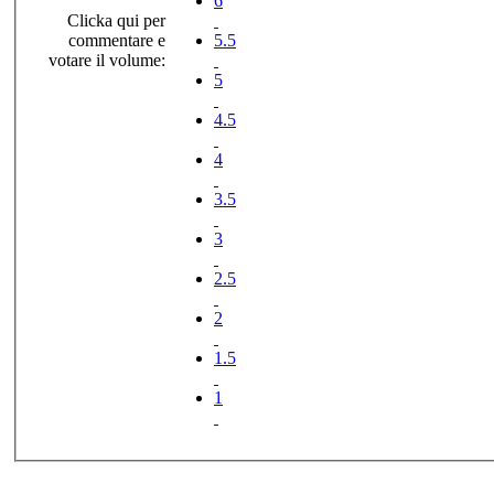
6
Clicka qui per
commentare e
5.5
votare il volume:
5
4.5
4
3.5
3
2.5
2
1.5
1