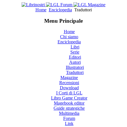
Home
Enciclopedia
Traduttori
Menu Principale
Home
Chi siamo
Enciclopedia
Libri
Serie
Editori
Autori
Illustratori
Traduttori
Magazine
Recensioni
Download
I Corti di LGL
Libro Game Creator
Magebook editor
Guide strategiche
Multimedia
Forum
Link