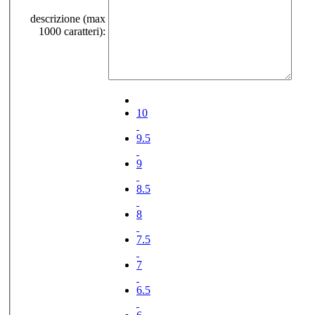
descrizione (max
1000 caratteri):
10
9.5
9
8.5
8
7.5
7
6.5