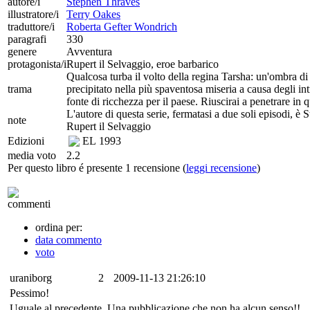
autore/i
Stephen Thraves
illustratore/i
Terry Oakes
traduttore/i
Roberta Gefter Wondrich
paragrafi
330
genere
Avventura
protagonista/i
Rupert il Selvaggio, eroe barbarico
Qualcosa turba il volto della regina Tarsha: un'ombra d
trama
precipitato nella più spaventosa miseria a causa degli in
fonte di ricchezza per il paese. Riuscirai a penetrare in q
L'autore di questa serie, fermatasi a due soli episodi, è
note
Rupert il Selvaggio
Edizioni
EL
1993
media voto
2.2
Per questo libro é presente 1 recensione (
leggi recensione
)
commenti
ordina per:
data commento
voto
uraniborg
2
2009-11-13 21:26:10
Pessimo!
Uguale al precedente. Una pubblicazione che non ha alcun senso!!