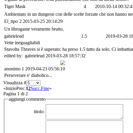
Tiger Mask
4
2010-10-14 00:32:4
Ambientato in un dungeon con delle scelte forzate che non hanno nessu
El_tipo
2
2015-03-25 20:14:29
Un librogame veramente brutto.
gabrieleud
1.5
2019-03-28 18
Vette ineguagliabili
Stavolta Thraves si è superato: ha preso 1.5 tutto da solo. Ci imbatt
edited by: gabrieleud 2019-03-28 18:57:32
anonimo
1
2019-04-23 05:56:10
Perseverare e' diabolico...
Visualizza #
«
Inizio
Prec.
1
2
Succ.
Fine
»
Pagina 1 di 2
aggiungi commento
titolo: