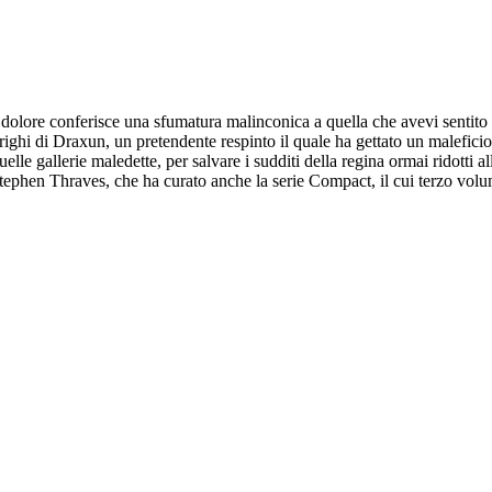
i dolore conferisce una sfumatura malinconica a quella che avevi sentito
trighi di Draxun, un pretendente respinto il quale ha gettato un malefici
uelle gallerie maledette, per salvare i sudditi della regina ormai ridotti a
 Stephen Thraves, che ha curato anche la serie Compact, il cui terzo volu