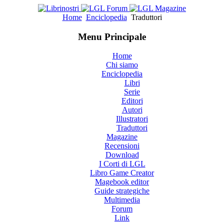
Home
Enciclopedia
Traduttori
Menu Principale
Home
Chi siamo
Enciclopedia
Libri
Serie
Editori
Autori
Illustratori
Traduttori
Magazine
Recensioni
Download
I Corti di LGL
Libro Game Creator
Magebook editor
Guide strategiche
Multimedia
Forum
Link