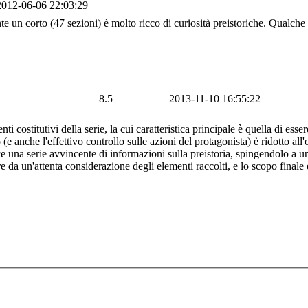
2012-06-06 22:03:29
 un corto (47 sezioni) è molto ricco di curiosità preistoriche. Qualche 
8.5
2013-11-10 16:55:22
i costitutivi della serie, la cui caratteristica principale è quella di es
o (e anche l'effettivo controllo sulle azioni del protagonista) è ridotto al
 una serie avvincente di informazioni sulla preistoria, spingendolo a uni
re da un'attenta considerazione degli elementi raccolti, e lo scopo finale