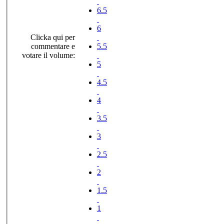
6.5
6
Clicka qui per
commentare e
5.5
votare il volume:
5
4.5
4
3.5
3
2.5
2
1.5
1