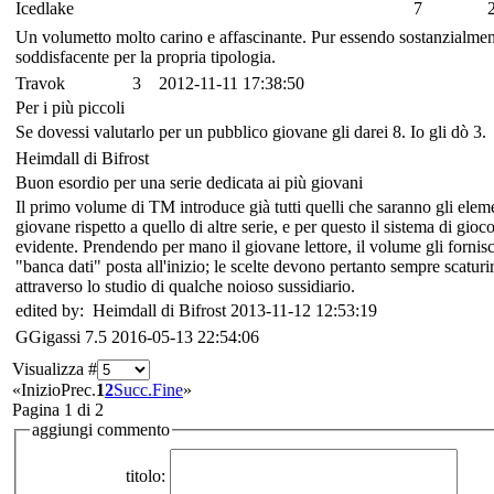
Icedlake
7
Un volumetto molto carino e affascinante. Pur essendo sostanzialmente
soddisfacente per la propria tipologia.
Travok
3
2012-11-11 17:38:50
Per i più piccoli
Se dovessi valutarlo per un pubblico giovane gli darei 8. Io gli dò 3.
Heimdall di Bifrost
Buon esordio per una serie dedicata ai più giovani
Il primo volume di TM introduce già tutti quelli che saranno gli element
giovane rispetto a quello di altre serie, e per questo il sistema di gioc
evidente. Prendendo per mano il giovane lettore, il volume gli fornisce
"banca dati" posta all'inizio; le scelte devono pertanto sempre scaturi
attraverso lo studio di qualche noioso sussidiario.
edited by: Heimdall di Bifrost 2013-11-12 12:53:19
GGigassi
7.5
2016-05-13 22:54:06
Visualizza #
«
Inizio
Prec.
1
2
Succ.
Fine
»
Pagina 1 di 2
aggiungi commento
titolo: