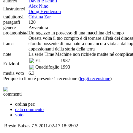
autore/i
David Bischoff
Alex Nino
illustratore/i
Doug Henderson
traduttore/i
Cristina Zar
paragrafi
120
genere
Avventura
protagonista/i
Un ragazzo in possesso di una macchina del tempo
Questa volta il tuo compito è di tornare all'età dei dinos
trama
sfondo possente di una natura non ancora violata dall'op
appassionanti della storia della terra
note
La serie Time Machine non richiede matite né complicati f
EL
1987
Edizioni
Quadrifoglio
1993
media voto
6.3
Per questo libro é presente 1 recensione (
leggi recensione
)
commenti
ordina per:
data commento
voto
Bresto Baixas
7.5
2011-02-17 18:38:02