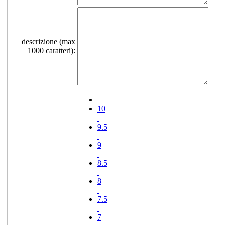
descrizione (max
1000 caratteri):
10
9.5
9
8.5
8
7.5
7