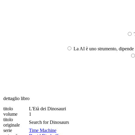
T
La AI è uno strumento, dipende l
dettaglio libro
titolo
L'Età dei Dinosauri
volume
1
titolo
Search for Dinosaurs
originale
serie
Time Machine