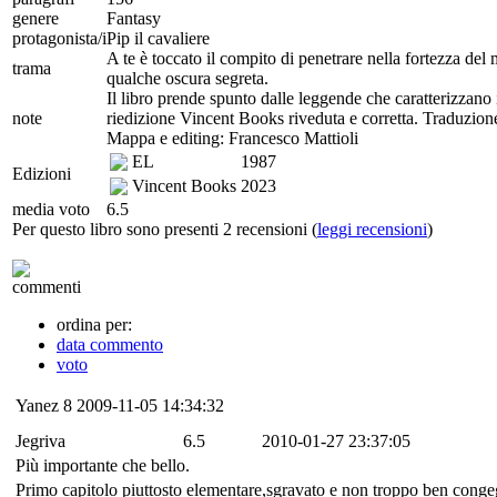
genere
Fantasy
protagonista/i
Pip il cavaliere
A te è toccato il compito di penetrare nella fortezza del
trama
qualche oscura segreta.
Il libro prende spunto dalle leggende che caratterizzano 
note
riedizione Vincent Books riveduta e corretta. Traduzion
Mappa e editing: Francesco Mattioli
EL
1987
Edizioni
Vincent Books
2023
media voto
6.5
Per questo libro sono presenti 2 recensioni (
leggi recensioni
)
commenti
ordina per:
data commento
voto
Yanez
8
2009-11-05 14:34:32
Jegriva
6.5
2010-01-27 23:37:05
Più importante che bello.
Primo capitolo piuttosto elementare,sgravato e non troppo ben conge