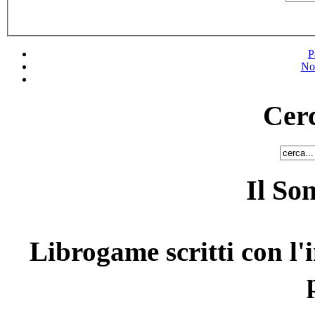
P
No
Cerc
Il So
Librogame scritti con l'i