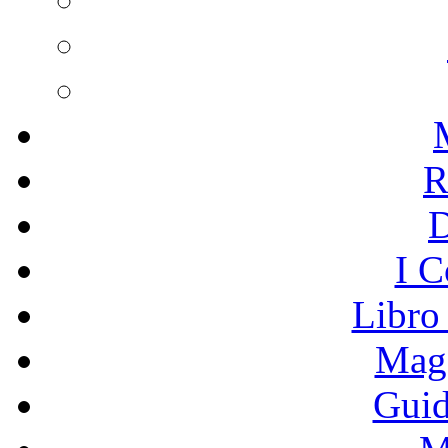
R
I C
Libro
Mage
Guid