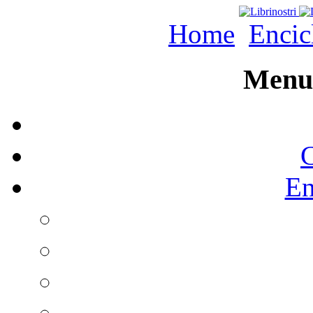
Home
Encic
Menu 
C
En