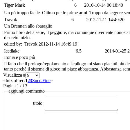
Tiger Mask
6
2010-10-14 00:18:40
Un pò troppo facile. Ottimo per le prime armi. Troppo da leggere senza
Travok
6
2012-11-11 14:40:20
Un Brennan allo sbaraglio
Primo libro della serie, il peggiore, ma comunque divertente nonostant
discreto inizio.
edited by: Travok 2012-11-14 16:49:19
Icedlake
6.5
2014-01-25 2
Ironia e poco più
Il fatto che il prologo/regolamento e l'epilogo mi siano piaciuti più d
tanto perchè il sistema di gioco mi piace abbastanza. Abbastanza semp
Visualizza #
«
Inizio
Prec.
1
2
3
Succ.
Fine
»
Pagina 1 di 3
aggiungi commento
titolo: