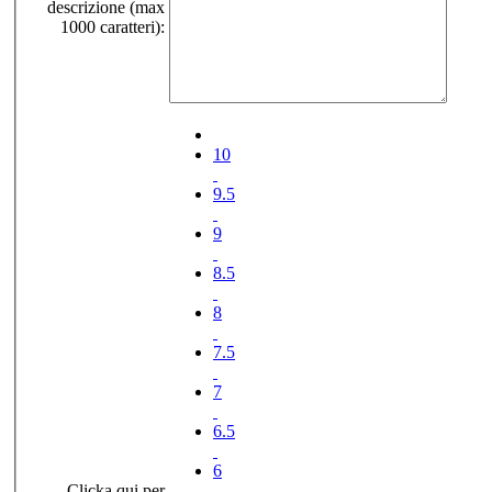
descrizione (max
1000 caratteri):
10
9.5
9
8.5
8
7.5
7
6.5
6
Clicka qui per