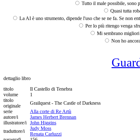
Tutto il male possibile, sono p
Quasi tutta rob
La AI è uno strumento, dipende l'uso che se ne fa. Se non ent
Per lo più ritengo venga sfru
Mi sembrano migliori d
Non ho ancora 
Guarda
dettaglio libro
titolo
Il Castello di Tenebra
volume
1
titolo
Grailquest - The Castle of Darkness
originale
serie
Alla corte di Re Artù
autore/i
James Herbert Brennan
illustratore/i
John Higgins
Judy Moss
traduttore/i
Renata Carluzzi
paragrafi
156