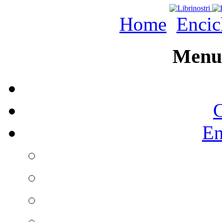
Home
Encic
Menu 
C
En