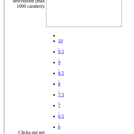
descrizione (max
1000 caratteri):
10
9.5
9
8.5
8
7.5
7
6.5
6
Clicka qui per