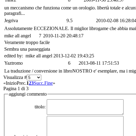
un meccanismo che funziona come un orologio. libertà totale e alcuni e
paragrafi...
Jegriva
9.5
2010-02-08 16:28:0
Assolutamente ECCEZIONALE. Il miglior librogame che abbia mai letto
mike all angel
7
2010-11-20 20:48:17
Veramente troppo facile
Sembra una passeggiata
edited by: mike all angel 2013-12-02 19:43:25
Yaztromo
6
2013-08-11 17:51:53
La traduzione / conversione in libroNOSTRO e' esemplare, ma i miglio
Visualizza #
«
Inizio
Prec.
1
2
3
Succ.
Fine
»
Pagina 1 di 3
aggiungi commento
titolo: