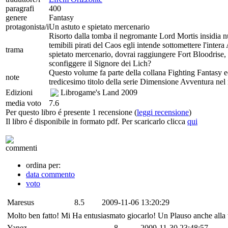
paragrafi
400
genere
Fantasy
protagonista/i
Un astuto e spietato mercenario
Risorto dalla tomba il negromante Lord Mortis insidia nuo
temibili pirati del Caos egli intende sottomettere l'intera
trama
spietato mercenario, dovrai raggiungere Fort Bloodrise, l
sconfiggere il Signore dei Lich?
Questo volume fa parte della collana Fighting Fantasy ed è
note
tredicesimo titolo della serie Dimensione Avventura nel
Edizioni
Librogame's Land
2009
media voto
7.6
Per questo libro é presente 1 recensione (
leggi recensione
)
Il libro é disponibile in formato pdf. Per scaricarlo clicca
qui
commenti
ordina per:
data commento
voto
Maresus
8.5
2009-11-06 13:20:29
Molto ben fatto! Mi Ha entusiasmato giocarlo! Un Plauso anche alla 
Yanez
8
2009-11-30 23:48:57