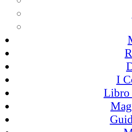
R
I C
Libro
Mage
Guid