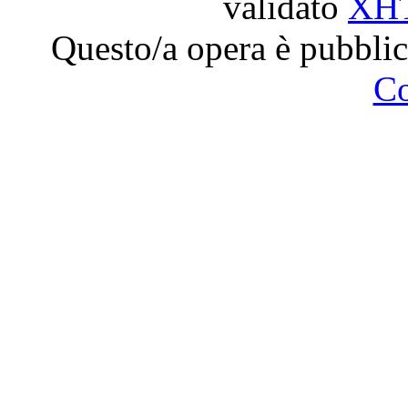
validato
XH
Questo/a opera è pubblic
C