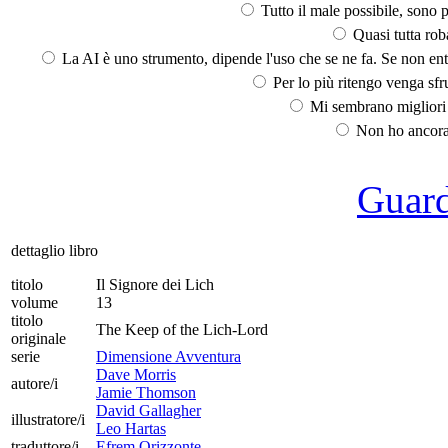
Tutto il male possibile, sono p
Quasi tutta rob
La AI è uno strumento, dipende l'uso che se ne fa. Se non ent
Per lo più ritengo venga sfru
Mi sembrano migliori d
Non ho ancora 
Guarda
dettaglio libro
titolo
Il Signore dei Lich
volume
13
titolo
The Keep of the Lich-Lord
originale
serie
Dimensione Avventura
Dave Morris
autore/i
Jamie Thomson
David Gallagher
illustratore/i
Leo Hartas
traduttore/i
Efrem Orizzonte