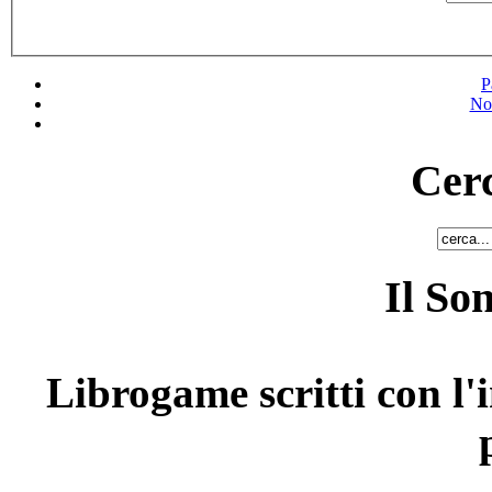
P
No
Cerc
Il So
Librogame scritti con l'i