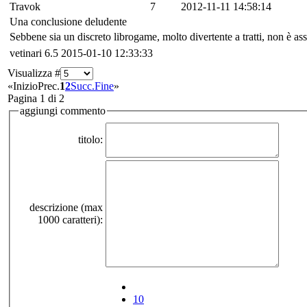
Travok
7
2012-11-11 14:58:14
Una conclusione deludente
Sebbene sia un discreto librogame, molto divertente a tratti, non è ass
vetinari
6.5
2015-01-10 12:33:33
Visualizza #
«
Inizio
Prec.
1
2
Succ.
Fine
»
Pagina 1 di 2
aggiungi commento
titolo:
descrizione (max
1000 caratteri):
10