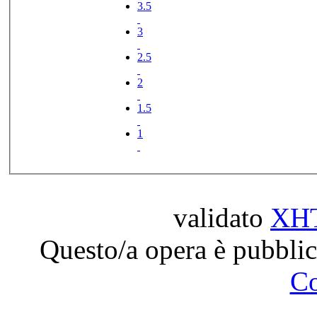
3.5
3
2.5
2
1.5
1
validato
XH
Questo/a opera è pubblic
C