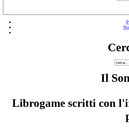
P
No
Cerc
Il So
Librogame scritti con l'i