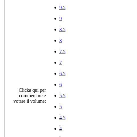
9.5
9
8.5
8
7.5
7
6.5
6
Clicka qui per
commentare e
5.5
votare il volume:
5
4.5
4