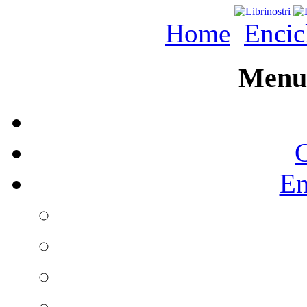
Home
Encic
Menu 
C
En