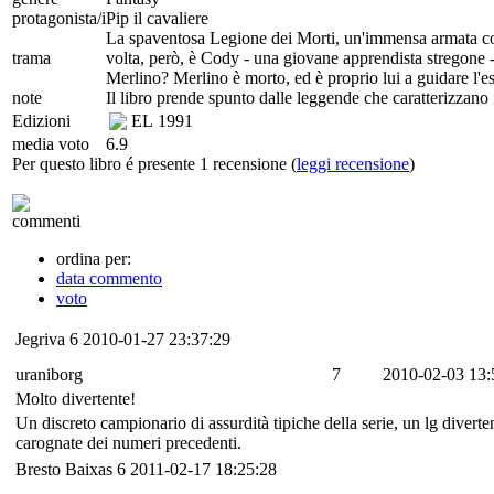
protagonista/i
Pip il cavaliere
La spaventosa Legione dei Morti, un'immensa armata co
trama
volta, però, è Cody - una giovane apprendista stregone - 
Merlino? Merlino è morto, ed è proprio lui a guidare l'es
note
Il libro prende spunto dalle leggende che caratterizzano i
Edizioni
EL
1991
media voto
6.9
Per questo libro é presente 1 recensione (
leggi recensione
)
commenti
ordina per:
data commento
voto
Jegriva
6
2010-01-27 23:37:29
uraniborg
7
2010-02-03 13:
Molto divertente!
Un discreto campionario di assurdità tipiche della serie, un lg divert
carognate dei numeri precedenti.
Bresto Baixas
6
2011-02-17 18:25:28