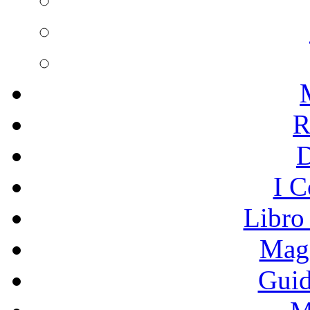
R
I C
Libro
Mage
Guid