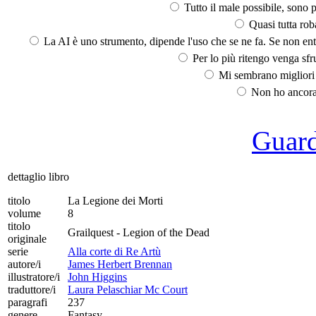
Tutto il male possibile, sono p
Quasi tutta rob
La AI è uno strumento, dipende l'uso che se ne fa. Se non ent
Per lo più ritengo venga sfru
Mi sembrano migliori d
Non ho ancora 
Guarda
dettaglio libro
titolo
La Legione dei Morti
volume
8
titolo
Grailquest - Legion of the Dead
originale
serie
Alla corte di Re Artù
autore/i
James Herbert Brennan
illustratore/i
John Higgins
traduttore/i
Laura Pelaschiar Mc Court
paragrafi
237
genere
Fantasy