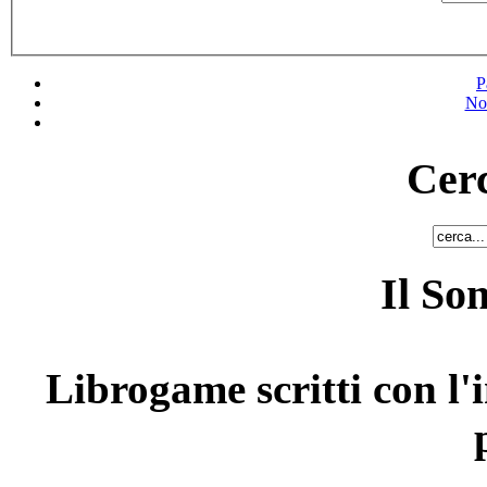
P
No
Cerc
Il So
Librogame scritti con l'i