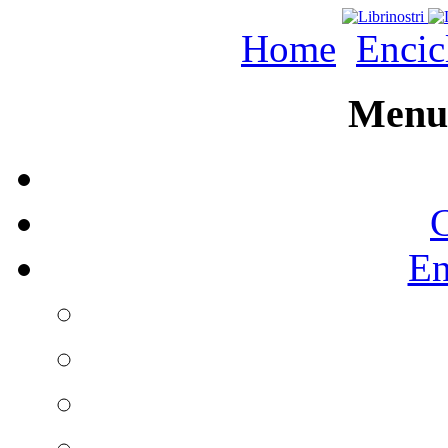
Home
Encic
Menu 
C
En