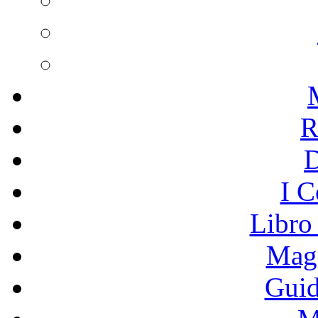
R
I C
Libro
Mage
Guid