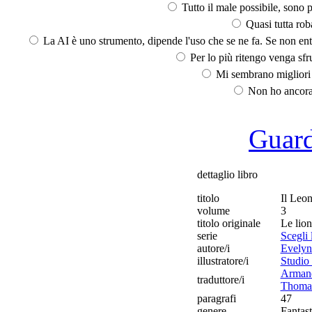
Tutto il male possibile, sono p
Quasi tutta rob
La AI è uno strumento, dipende l'uso che se ne fa. Se non ent
Per lo più ritengo venga sfru
Mi sembrano migliori d
Non ho ancora 
Guarda
dettaglio libro
titolo
Il Leon
volume
3
titolo originale
Le lion 
serie
Scegli 
autore/i
Evelyn
illustratore/i
Studio 
Arman
traduttore/i
Thoma
paragrafi
47
genere
Fantast