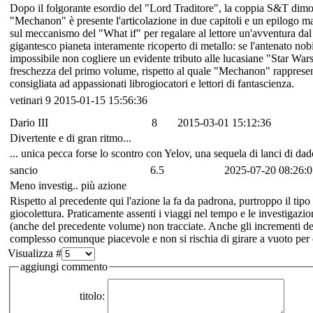
Dopo il folgorante esordio del "Lord Traditore", la coppia S&T dimos
"Mechanon" è presente l'articolazione in due capitoli e un epilogo ma
sul meccanismo del "What if" per regalare al lettore un'avventura dal 
gigantesco pianeta interamente ricoperto di metallo: se l'antenato nobil
impossibile non cogliere un evidente tributo alle lucasiane "Star Wars"
freschezza del primo volume, rispetto al quale "Mechanon" rappresen
consigliata ad appassionati librogiocatori e lettori di fantascienza.
vetinari
9
2015-01-15 15:56:36
Dario III
8
2015-03-01 15:12:36
Divertente e di gran ritmo...
... unica pecca forse lo scontro con Yelov, una sequela di lanci di da
sancio
6.5
2025-07-20 08:26:0
Meno investig.. più azione
Rispetto al precedente qui l'azione la fa da padrona, purtroppo il tip
giocolettura. Praticamente assenti i viaggi nel tempo e le investigazion
(anche del precedente volume) non tracciate. Anche gli incrementi dell
complesso comunque piacevole e non si rischia di girare a vuoto per 
Visualizza #
aggiungi commento
titolo: