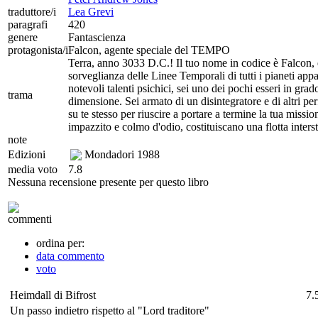
traduttore/i
Lea Grevi
paragrafi
420
genere
Fantascienza
protagonista/i
Falcon, agente speciale del TEMPO
Terra, anno 3033 D.C.! Il tuo nome in codice è Falcon, 
sorveglianza delle Linee Temporali di tutti i pianeti app
notevoli talenti psichici, sei uno dei pochi esseri in gra
trama
dimensione. Sei armato di un disintegratore e di altri p
su te stesso per riuscire a portare a termine la tua miss
impazzito e colmo d'odio, costituiscano una flotta interst
note
Edizioni
Mondadori
1988
media voto
7.8
Nessuna recensione presente per questo libro
commenti
ordina per:
data commento
voto
Heimdall di Bifrost
7.
Un passo indietro rispetto al "Lord traditore"