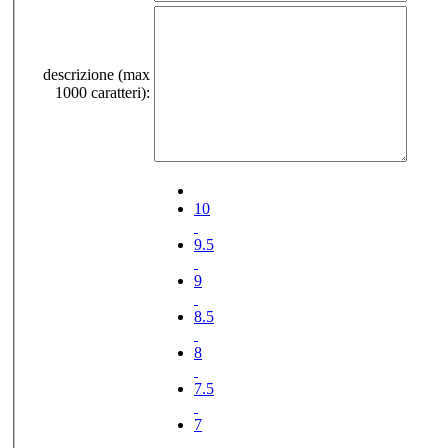
descrizione (max
1000 caratteri):
10
9.5
9
8.5
8
7.5
7