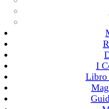
R
I C
Libro
Mage
Guid