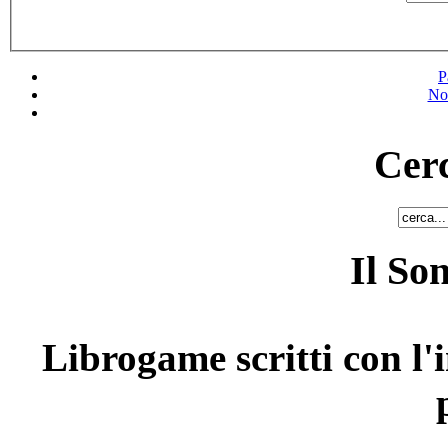
P
No
Cerc
Il So
Librogame scritti con l'i