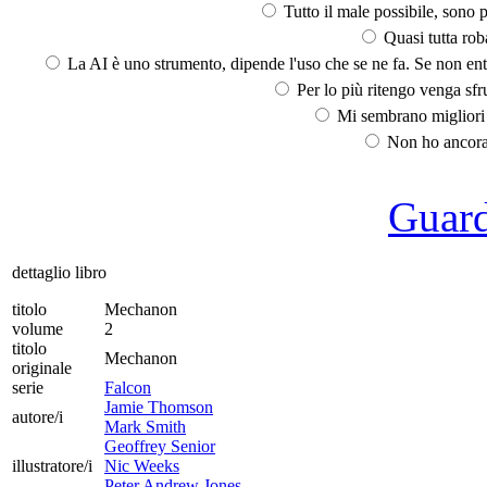
Tutto il male possibile, sono p
Quasi tutta rob
La AI è uno strumento, dipende l'uso che se ne fa. Se non ent
Per lo più ritengo venga sfru
Mi sembrano migliori d
Non ho ancora 
Guarda
dettaglio libro
titolo
Mechanon
volume
2
titolo
Mechanon
originale
serie
Falcon
Jamie Thomson
autore/i
Mark Smith
Geoffrey Senior
illustratore/i
Nic Weeks
Peter Andrew Jones