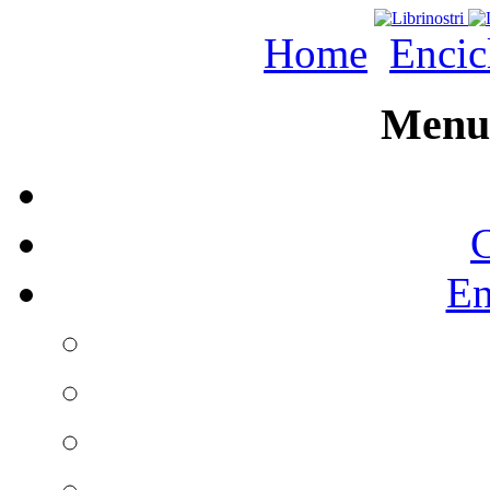
Home
Encic
Menu 
C
En