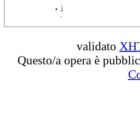
1
validato
XH
Questo/a opera è pubblic
C