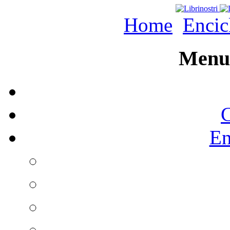
Home
Encic
Menu 
C
En