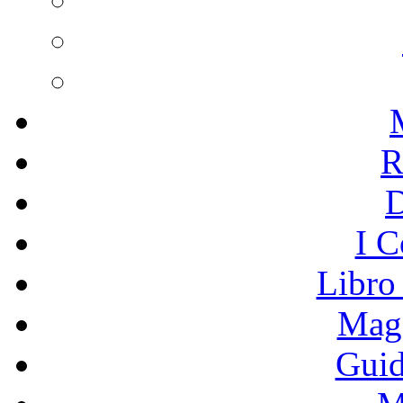
R
I C
Libro
Mage
Guid