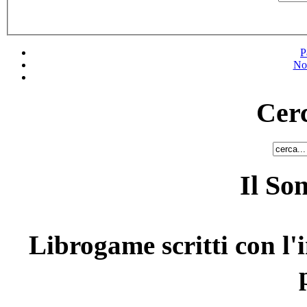
P
No
Cerc
Il So
Librogame scritti con l'i