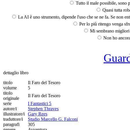
Tutto il male possibile, sono p
Quasi tutta rob
La AI è uno strumento, dipende l'uso che se ne fa. Se non ent
Per lo più ritengo venga sfru
Mi sembrano migliori d
Non ho ancora 
Guarda
dettaglio libro
titolo
Il Faro del Tesoro
volume
5
titolo
Il Faro del Tesoro
originale
serie
I Fantastici 5
autore/i
Stephen Thraves
illustratore/i
Gary Rees
traduttore/i
Studio Marcello G. Falconi
paragrafi
305
genere
Avventura