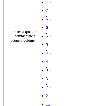
7.5
7
6.5
6
Clicka qui per
commentare e
5.5
votare il volume:
5
4.5
4
3.5
3
2.5
2
1.5