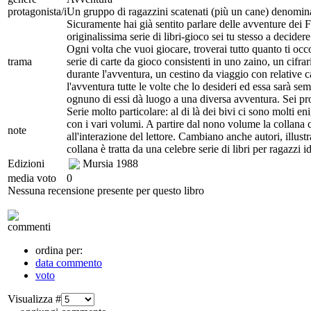
protagonista/i
Un gruppo di ragazzini scatenati (più un cane) denominat
Sicuramente hai già sentito parlare delle avventure dei Fa
originalissima serie di libri-gioco sei tu stesso a decide
Ogni volta che vuoi giocare, troverai tutto quanto ti occor
trama
serie di carte da gioco consistenti in uno zaino, un cifra
durante l'avventura, un cestino da viaggio con relative c
l'avventura tutte le volte che lo desideri ed essa sarà se
ognuno di essi dà luogo a una diversa avventura. Sei pron
Serie molto particolare: al di là dei bivi ci sono molti 
con i vari volumi. A partire dal nono volume la collana
note
all'interazione del lettore. Cambiano anche autori, illus
collana è tratta da una celebre serie di libri per ragazzi i
Edizioni
Mursia
1988
media voto
0
Nessuna recensione presente per questo libro
commenti
ordina per:
data commento
voto
Visualizza #