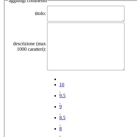
aggiungi commento
titolo:
descrizione (max
1000 caratteri):
10
9.5
9
8.5
8