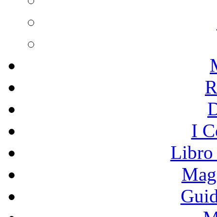
R
I C
Libro
Mage
Guid