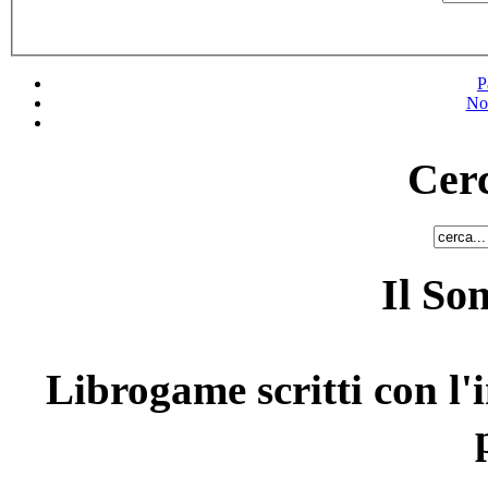
P
No
Cerc
Il So
Librogame scritti con l'i