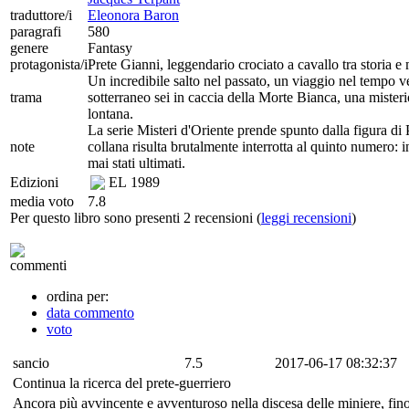
traduttore/i
Eleonora Baron
paragrafi
580
genere
Fantasy
protagonista/i
Prete Gianni, leggendario crociato a cavallo tra storia e 
Un incredibile salto nel passato, un viaggio nel tempo v
trama
sotterraneo sei in caccia della Morte Bianca, una misterio
lontana.
La serie Misteri d'Oriente prende spunto dalla figura di 
note
collana risulta brutalmente interrotta al quinto numero: 
mai stati ultimati.
Edizioni
EL
1989
media voto
7.8
Per questo libro sono presenti 2 recensioni (
leggi recensioni
)
commenti
ordina per:
data commento
voto
sancio
7.5
2017-06-17 08:32:37
Continua la ricerca del prete-guerriero
Ancora più avvincente e avventuroso nella discesa delle miniere, fino 