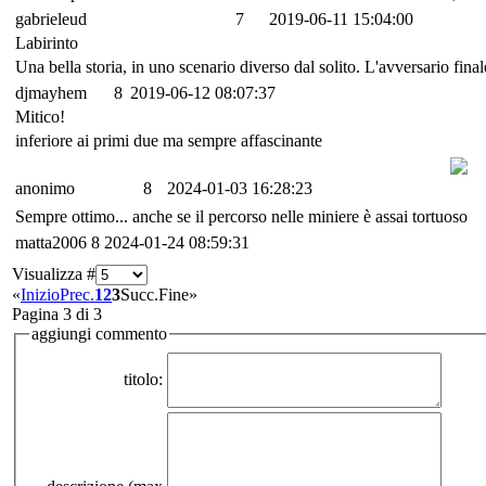
gabrieleud
7
2019-06-11 15:04:00
Labirinto
Una bella storia, in uno scenario diverso dal solito. L'avversario fina
djmayhem
8
2019-06-12 08:07:37
Mitico!
inferiore ai primi due ma sempre affascinante
anonimo
8
2024-01-03 16:28:23
Sempre ottimo... anche se il percorso nelle miniere è assai tortuoso
matta2006
8
2024-01-24 08:59:31
Visualizza #
«
Inizio
Prec.
1
2
3
Succ.
Fine
»
Pagina 3 di 3
aggiungi commento
titolo: