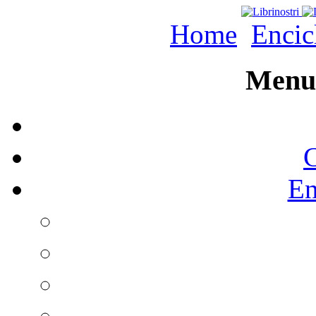
Home
Encic
Menu 
C
En