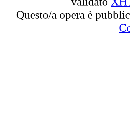
validato
XH
Questo/a opera è pubblic
C