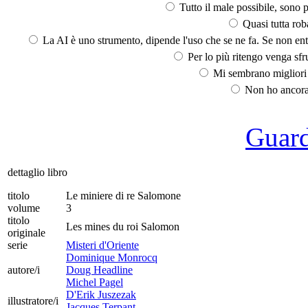
Tutto il male possibile, sono p
Quasi tutta rob
La AI è uno strumento, dipende l'uso che se ne fa. Se non ent
Per lo più ritengo venga sfru
Mi sembrano migliori d
Non ho ancora 
Guarda
dettaglio libro
titolo
Le miniere di re Salomone
volume
3
titolo
Les mines du roi Salomon
originale
serie
Misteri d'Oriente
Dominique Monrocq
autore/i
Doug Headline
Michel Pagel
D'Erik Juszezak
illustratore/i
Jacques Terpant