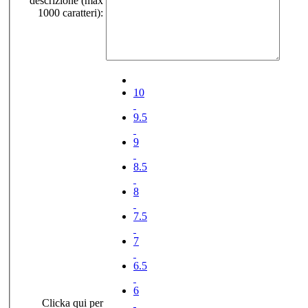
descrizione (max
1000 caratteri):
10
9.5
9
8.5
8
7.5
7
6.5
6
Clicka qui per