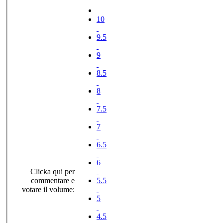
10
9.5
9
8.5
8
7.5
7
6.5
6
Clicka qui per
commentare e
5.5
votare il volume:
5
4.5