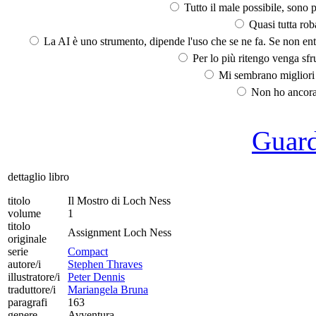
Tutto il male possibile, sono p
Quasi tutta rob
La AI è uno strumento, dipende l'uso che se ne fa. Se non ent
Per lo più ritengo venga sfru
Mi sembrano migliori d
Non ho ancora 
Guarda
dettaglio libro
titolo
Il Mostro di Loch Ness
volume
1
titolo
Assignment Loch Ness
originale
serie
Compact
autore/i
Stephen Thraves
illustratore/i
Peter Dennis
traduttore/i
Mariangela Bruna
paragrafi
163
genere
Avventura