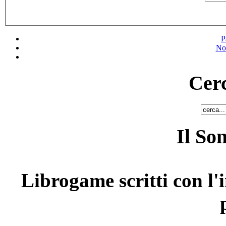
P
No
Cerc
Il So
Librogame scritti con l'i