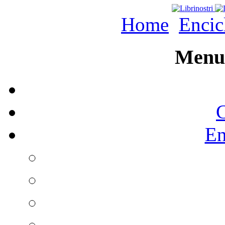
Home
Encic
Menu 
C
En