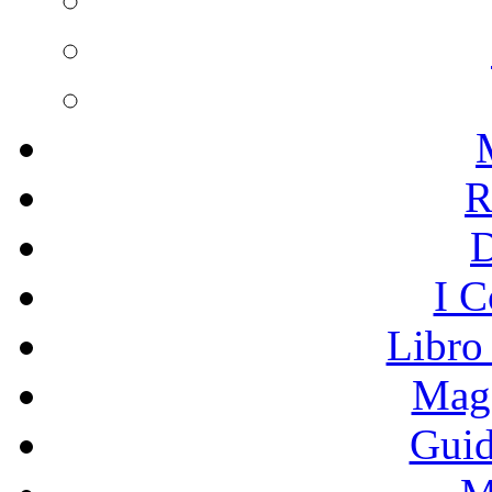
R
I C
Libro
Mage
Guid