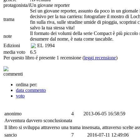
protagonista/i
Un giovane reporter
Sei un giovane reporter, assunto da poco in un giornale i
decisivo per la tua carriera: fotografare il mostro di Lo
trama
fin sulla riva, sulle stradine umide di pioggia, scoprirai 
salvo la tua stessa vita!
Il formato dei volumi della serie Compact è più piccolo r
note
desumere dal nome, è nata come tascabile.
Edizioni
EL
1994
media voto
6.5
Per questo libro é presente 1 recensione (
leggi recensione
)
commenti
ordina per:
data commento
voto
anonimo
4
2013-06-05 16:58:59
Avventura davvero sconclusionata
Il libro si sviluppa attraverso una trama insensata, attraverso scelte 
sancio
7
2016-07-11 12:49:06