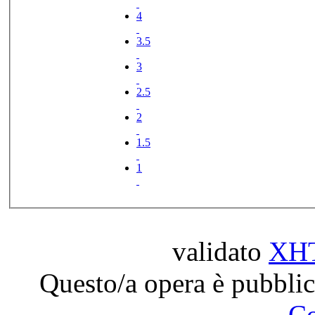
4
3.5
3
2.5
2
1.5
1
validato
XH
Questo/a opera è pubblic
C