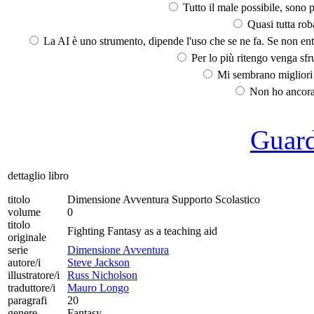
Tutto il male possibile, sono p
Quasi tutta rob
La AI è uno strumento, dipende l'uso che se ne fa. Se non ent
Per lo più ritengo venga sfru
Mi sembrano migliori d
Non ho ancora 
Guarda
dettaglio libro
titolo
Dimensione Avventura Supporto Scolastico
volume
0
titolo
Fighting Fantasy as a teaching aid
originale
serie
Dimensione Avventura
autore/i
Steve Jackson
illustratore/i
Russ Nicholson
traduttore/i
Mauro Longo
paragrafi
20
genere
Fantasy