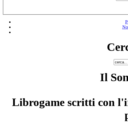
P
No
Cerc
Il So
Librogame scritti con l'i