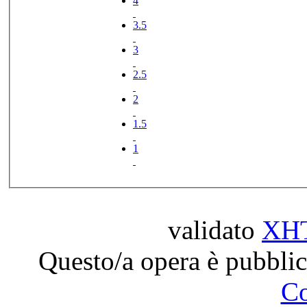
4
3.5
3
2.5
2
1.5
1
validato
XH
Questo/a opera è pubblic
C