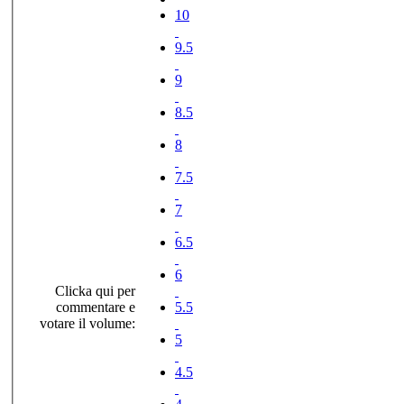
10
9.5
9
8.5
8
7.5
7
6.5
6
Clicka qui per
commentare e
5.5
votare il volume:
5
4.5