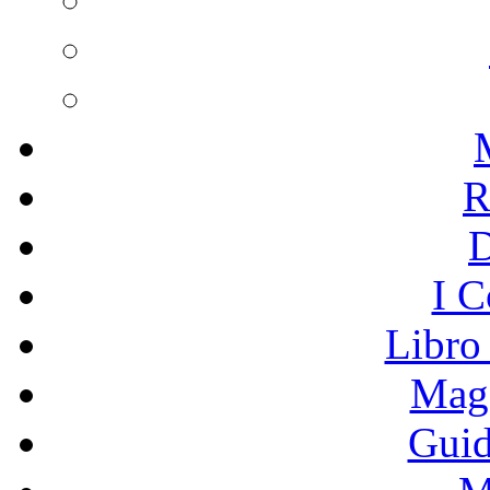
R
I C
Libro
Mage
Guid