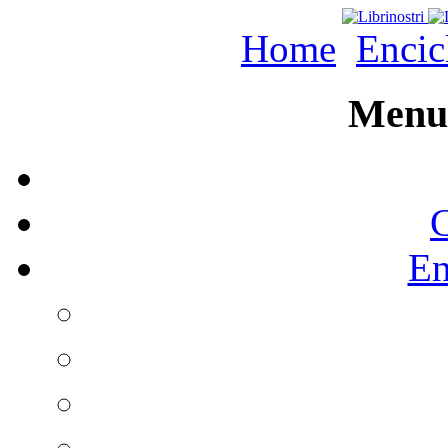
Home
Encic
Menu 
C
En