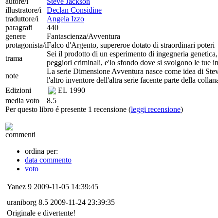
autore/i
Steve Jackson
illustratore/i
Declan Considine
traduttore/i
Angela Izzo
paragrafi
440
genere
Fantascienza/Avventura
protagonista/i
Falco d'Argento, supereroe dotato di straordinari poteri
Sei il prodotto di un esperimento di ingegneria genetica,
trama
peggiori criminali, e'lo sfondo dove si svolgono le tue 
La serie Dimensione Avventura nasce come idea di Steve 
note
l'altro inventore dell'altra serie facente parte della coll
Edizioni
EL
1990
media voto
8.5
Per questo libro é presente 1 recensione (
leggi recensione
)
commenti
ordina per:
data commento
voto
Yanez
9
2009-11-05 14:39:45
uraniborg
8.5
2009-11-24 23:39:35
Originale e divertente!