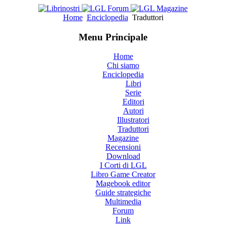
Home
Enciclopedia
Traduttori
Menu Principale
Home
Chi siamo
Enciclopedia
Libri
Serie
Editori
Autori
Illustratori
Traduttori
Magazine
Recensioni
Download
I Corti di LGL
Libro Game Creator
Magebook editor
Guide strategiche
Multimedia
Forum
Link