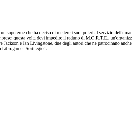
 un supereroe che ha deciso di mettere i suoi poteri al servizio dell'uma
imprese: questa volta devi impedire il raduno di M.O.R.T.E., un'organizz
Jackson e Ian Livingstone, due degli autori che ne patrocinano anche l
ana Librogame "Sortilegio".