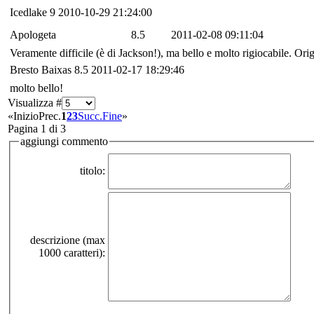
Icedlake
9
2010-10-29 21:24:00
Apologeta
8.5
2011-02-08 09:11:04
Veramente difficile (è di Jackson!), ma bello e molto rigiocabile. Ori
Bresto Baixas
8.5
2011-02-17 18:29:46
molto bello!
Visualizza #
«
Inizio
Prec.
1
2
3
Succ.
Fine
»
Pagina 1 di 3
aggiungi commento
titolo:
descrizione (max
1000 caratteri):