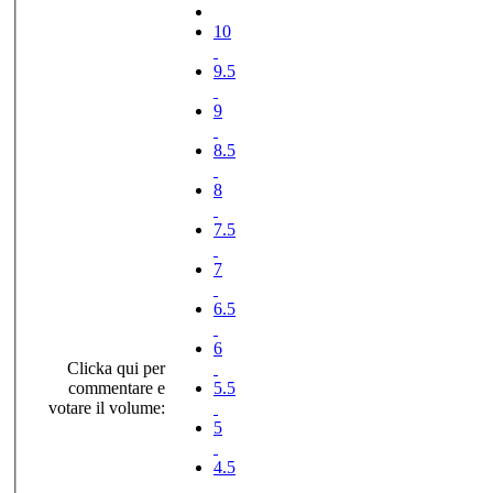
10
9.5
9
8.5
8
7.5
7
6.5
6
Clicka qui per
commentare e
5.5
votare il volume:
5
4.5