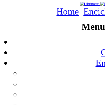
Home
Encic
Menu 
C
En