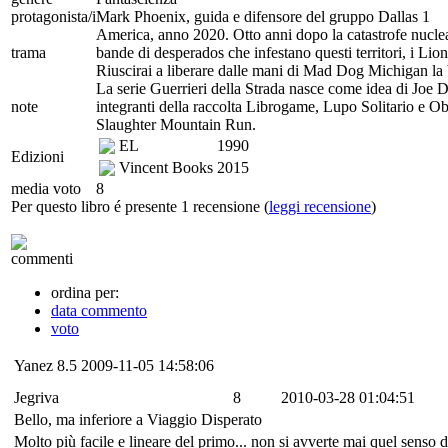
protagonista/i
Mark Phoenix, guida e difensore del gruppo Dallas 1
America, anno 2020. Otto anni dopo la catastrofe nucleare
trama
bande di desperados che infestano questi territori, i Lion
Riuscirai a liberare dalle mani di Mad Dog Michigan la b
La serie Guerrieri della Strada nasce come idea di Joe Deve
note
integranti della raccolta Librogame, Lupo Solitario e Ob
Slaughter Mountain Run.
EL
1990
Edizioni
Vincent Books
2015
media voto
8
Per questo libro é presente 1 recensione (
leggi recensione
)
commenti
ordina per:
data commento
voto
Yanez
8.5
2009-11-05 14:58:06
Jegriva
8
2010-03-28 01:04:51
Bello, ma inferiore a Viaggio Disperato
Molto più facile e lineare del primo... non si avverte mai quel senso d