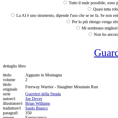
Tutto il male possibile, sono p
Quasi tutta rob
La AI è uno strumento, dipende l'uso che se ne fa. Se non ent
Per lo più ritengo venga sfru
Mi sembrano migliori d
Non ho ancora 
Guarda
dettaglio libro
titolo
Agguato in Montagna
volume
2
titolo
Freeway Warrior - Slaughter Mountain Run
originale
serie
Guerrieri della Strada
autore/i
Joe Dever
illustratore/i
Brian Williams
traduttore/i
Saulo Bianco
paragrafi
350
genere
Fantascienza