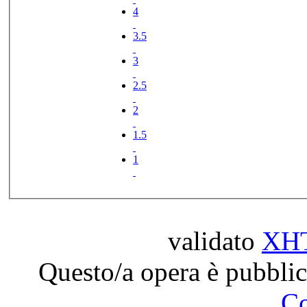
4
3.5
3
2.5
2
1.5
1
validato
XH
Questo/a opera è pubblic
C