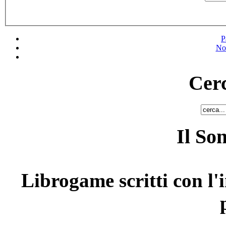
P
No
Cerc
Il So
Librogame scritti con l'i