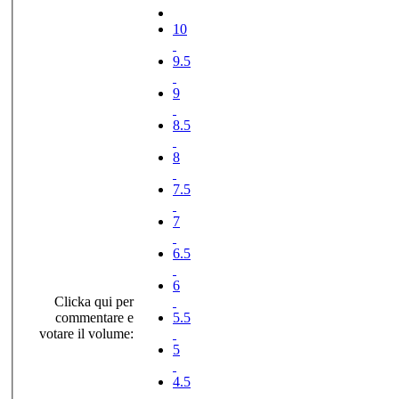
10
9.5
9
8.5
8
7.5
7
6.5
6
Clicka qui per
commentare e
5.5
votare il volume:
5
4.5