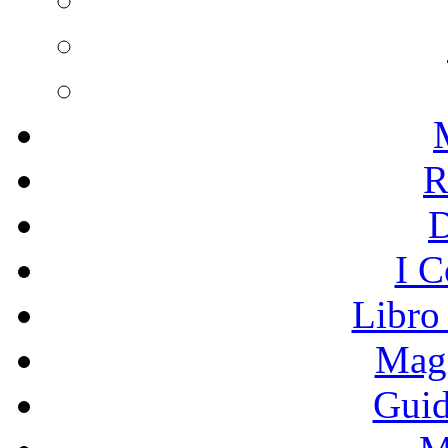
R
I C
Libro
Mage
Guid