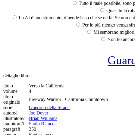
Tutto il male possibile, sono p
Quasi tutta rob
La AI è uno strumento, dipende l'uso che se ne fa. Se non ent
Per lo più ritengo venga sfru
Mi sembrano migliori d
Non ho ancora 
Guarda
dettaglio libro
titolo
Verso la California
volume
4
titolo
Freeway Warrior - California Countdown
originale
serie
Guerrieri della Strada
autore/i
Joe Dever
illustratore/i
Brian Williams
traduttore/i
Saulo Bianco
paragrafi
350
genere
Fantascienza