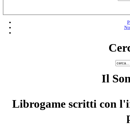
P
No
Cerc
Il So
Librogame scritti con l'i