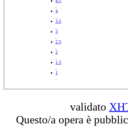
4.5
4
3.5
3
2.5
2
1.5
1
validato
XH
Questo/a opera è pubblic