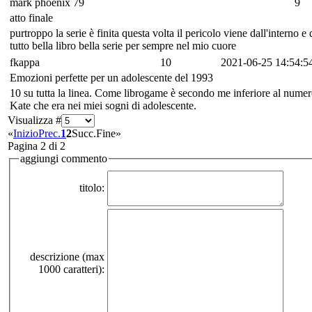
mark phoenix 79
9
atto finale
purtroppo la serie è finita questa volta il pericolo viene dall'interno e 
tutto bella libro bella serie per sempre nel mio cuore
fkappa
10
2021-06-25 14:54:5
Emozioni perfette per un adolescente del 1993
10 su tutta la linea. Come librogame è secondo me inferiore al numero
Kate che era nei miei sogni di adolescente.
Visualizza #
«
Inizio
Prec.
1
2
Succ.
Fine
»
Pagina 2 di 2
aggiungi commento
titolo:
descrizione (max
1000 caratteri):