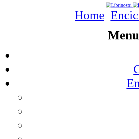
Home
Encic
Menu 
C
En