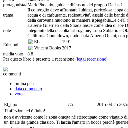
protagonista/i
Mark Phoenix, guida e difensore del gruppo Dallas 1
Il convoglio deve affrontare l'ultima, pericolosa tappa d
trama
acqua e di carburante, radioattivita', assalti delle band
della carovana muoiono in maniera ispiegabile...e c'e'il r
La serie Guerrieri della Strada nasce come idea di Joe Deve
note
integranti della raccolta Librogame, Lupo Solitario e Ob
California Countdown, tradotta da Alberto Orsini, con p
EL
1991
Edizioni
Vincent Books
2017
media voto
8.8
Per questo libro é presente 1 recensione (
leggi recensione
)
commenti
ordina per:
data commento
voto
El_tipo
7.5
2015-04-25 20:5
Ti affezioni ed è finito!
non è avvicente come la zona omega nè stereotipato come viaggio dispe
un finale da grande classico. Ti lascia l'amaro in bocca perchè guerrieri