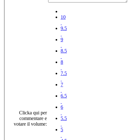
10
9.5
9
8.5
8
7.5
7
6.5
6
Clicka qui per
commentare e
5.5
votare il volume:
5