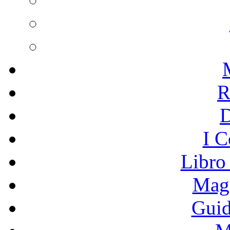
R
I C
Libro
Mage
Guid