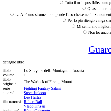
Tutto il male possibile, sono p
Quasi tutta rob
La AI è uno strumento, dipende l'uso che se ne fa. Se non ent
Per lo più ritengo venga sfru
Mi sembrano migliori d
Non ho ancora 
Guarda
dettaglio libro
titolo
Lo Stregone della Montagna Infuocata
volume
1
titolo
The Warlock of Firetop Mountain
originale
serie
Fighting Fantasy Salani
autore/i
Steve Jackson
Leo Hartas
illustratore/i
Robert Ball
Vlado Krizan
traduttore/i
Efrem Orizzonte