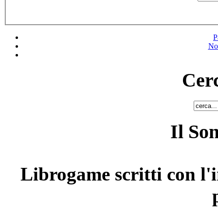
P
No
Cerc
Il So
Librogame scritti con l'i