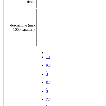
titolo:
descrizione (max
1000 caratteri):
10
9.5
9
8.5
8
7.5