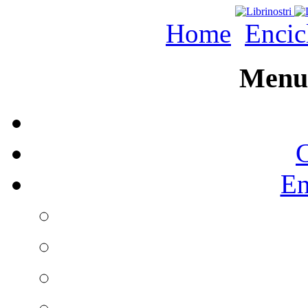
Home
Encic
Menu 
C
En