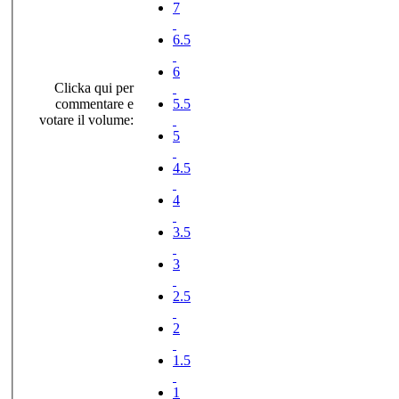
7
6.5
6
Clicka qui per
commentare e
5.5
votare il volume:
5
4.5
4
3.5
3
2.5
2
1.5
1