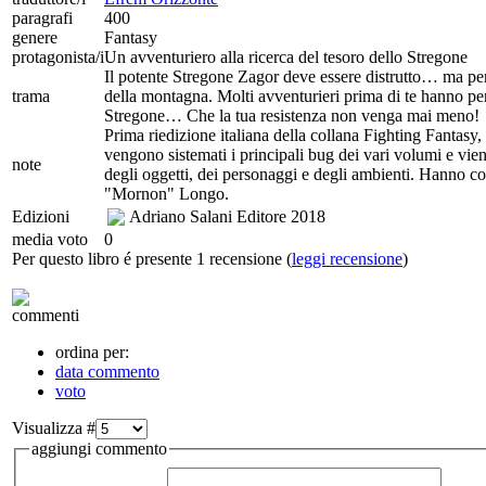
paragrafi
400
genere
Fantasy
protagonista/i
Un avventuriero alla ricerca del tesoro dello Stregone
Il potente Stregone Zagor deve essere distrutto… ma per 
trama
della montagna. Molti avventurieri prima di te hanno perso
Stregone… Che la tua resistenza non venga mai meno!
Prima riedizione italiana della collana Fighting Fantasy
vengono sistemati i principali bug dei vari volumi e vie
note
degli oggetti, dei personaggi e degli ambienti. Hanno c
"Mornon" Longo.
Edizioni
Adriano Salani Editore
2018
media voto
0
Per questo libro é presente 1 recensione (
leggi recensione
)
commenti
ordina per:
data commento
voto
Visualizza #
aggiungi commento