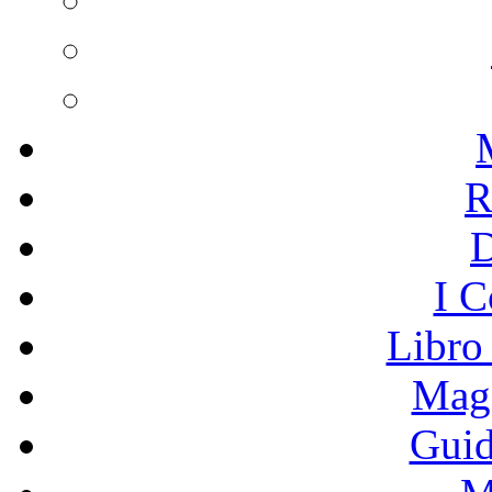
R
I C
Libro
Mage
Guid