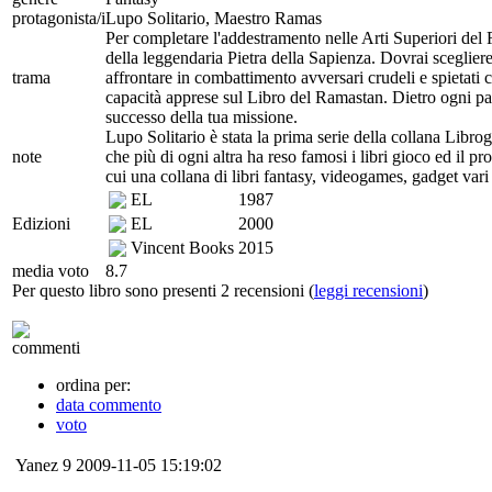
protagonista/i
Lupo Solitario, Maestro Ramas
Per completare l'addestramento nelle Arti Superiori del Ra
della leggendaria Pietra della Sapienza. Dovrai scegliere
trama
affrontare in combattimento avversari crudeli e spietati
capacità apprese sul Libro del Ramastan. Dietro ogni pag
successo della tua missione.
Lupo Solitario è stata la prima serie della collana Libro
note
che più di ogni altra ha reso famosi i libri gioco ed il pr
cui una collana di libri fantasy, videogames, gadget va
EL
1987
Edizioni
EL
2000
Vincent Books
2015
media voto
8.7
Per questo libro sono presenti 2 recensioni (
leggi recensioni
)
commenti
ordina per:
data commento
voto
Yanez
9
2009-11-05 15:19:02