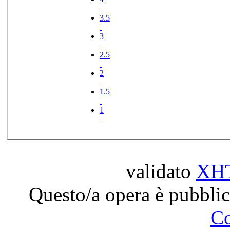
3.5
3
2.5
2
1.5
1
validato
XH
Questo/a opera è pubblic
C