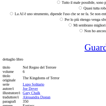
Tutto il male possibile, sono p
Quasi tutta rob
La AI è uno strumento, dipende l'uso che se ne fa. Se non ent
Per lo più ritengo venga sfru
Mi sembrano migliori d
Non ho ancora 
Guarda
dettaglio libro
titolo
Nel Regno del Terrore
volume
6
titolo
The Kingdoms of Terror
originale
serie
Lupo Solitario
autore/i
Joe Dever
illustratore/i
Gary Chalk
traduttore/i
Alessandra Dugan
paragrafi
350
genere
Fantasy