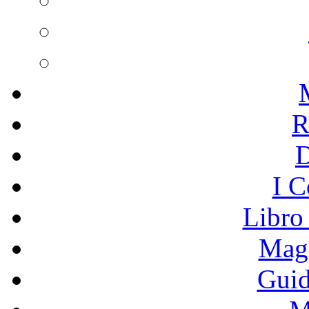
R
I C
Libro
Mage
Guid