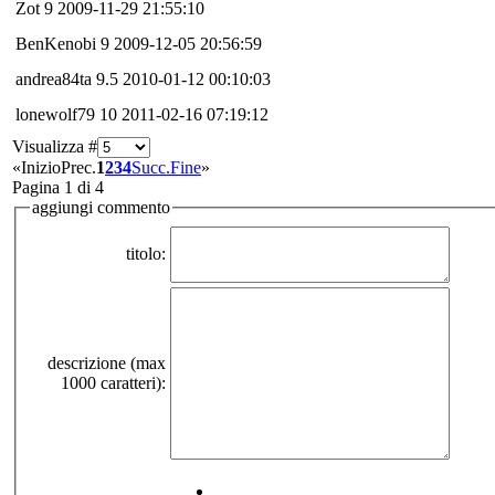
Zot
9
2009-11-29 21:55:10
BenKenobi
9
2009-12-05 20:56:59
andrea84ta
9.5
2010-01-12 00:10:03
lonewolf79
10
2011-02-16 07:19:12
Visualizza #
«
Inizio
Prec.
1
2
3
4
Succ.
Fine
»
Pagina 1 di 4
aggiungi commento
titolo:
descrizione (max
1000 caratteri):