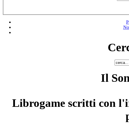
P
No
Cerc
Il So
Librogame scritti con l'i