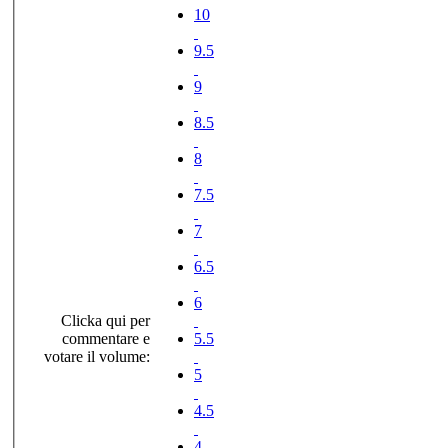
10
9.5
9
8.5
8
7.5
7
6.5
6
Clicka qui per
commentare e
5.5
votare il volume:
5
4.5
4