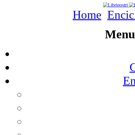
Home
Encic
Menu 
C
En